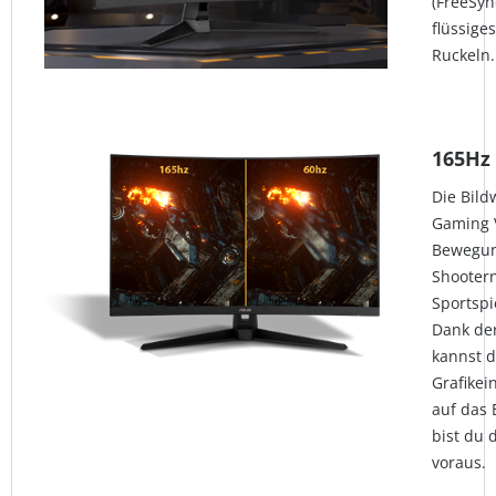
(FreeSyn
flüssige
Ruckeln.
165Hz
Die Bild
Gaming 
Bewegun
Shootern
Sportspi
Dank der
kannst 
Grafikei
auf das 
bist du 
voraus.