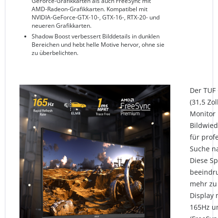
GeForce-Grafikkarten als auch FreeSync mit
AMD-Radeon-Grafikkarten. Kompatibel mit
NVIDIA-GeForce-GTX-10-, GTX-16-, RTX-20- und
neueren Grafikkarten.
Shadow Boost verbessert Bilddetails in dunklen
Bereichen und hebt helle Motive hervor, ohne sie
zu überbelichten.
Der TUF
(31,5 Zol
Monitor 
Bildwied
für prof
Suche n
Diese Sp
beeindr
mehr zu
Display 
165Hz u