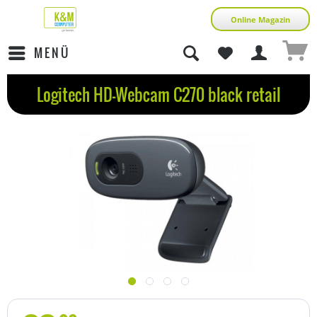
Online Magazin
MENÜ
Logitech HD-Webcam C270 black retail