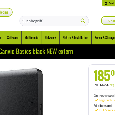
Mein
Hotline
Onli
e
Software
Multimedia
Netzwerk
Elektro & Installation
Server & Storage
Canvio Basics black NEW extern
185
0
inkl. MwSt.
zzg
Onlineversand
Lagernd (Li
Filialbestand:
In 3-5 Werk