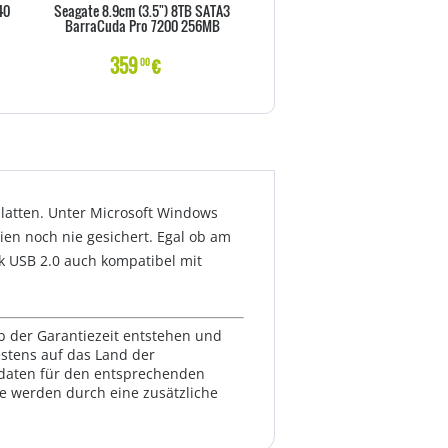
40
Seagate 8.9cm (3.5") 8TB SATA3
SSD 512GB WD Black M.2 (2280
BarraCuda Pro 7200 256MB
intern bulk
359
€
206
€
00
00
platten. Unter Microsoft Windows
eien noch nie gesichert. Egal ob am
nk USB 2.0 auch kompatibel mit
lb der Garantiezeit entstehen und
estens auf das Land der
ktdaten für den entsprechenden
te werden durch eine zusätzliche