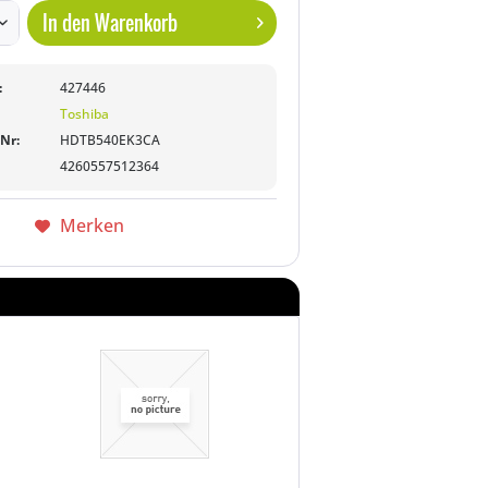
In den
Warenkorb
:
427446
Toshiba
-Nr:
HDTB540EK3CA
4260557512364
Merken