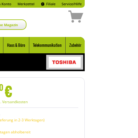
 Konto
Merkzettel
Filiale
Service/Hilfe
ne Magazin
Haus & Büro
Telekommunikation
Zubehör
€
0
l. Versandkosten
:
eferung in 2-3 Werktagen)
tagen abholbereit