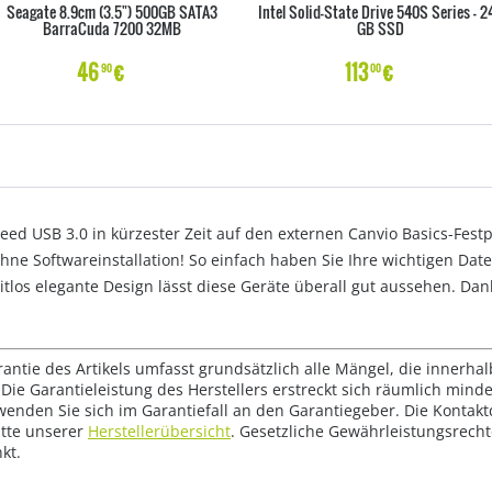
Seagate 8.9cm (3.5") 500GB SATA3
Intel Solid-State Drive 540S Series - 2
BarraCuda 7200 32MB
GB SSD
46
€
113
€
90
00
ed USB 3.0 in kürzester Zeit auf den externen Canvio Basics-Fest
 ohne Softwareinstallation! So einfach haben Sie Ihre wichtigen Dat
itlos elegante Design lässt diese Geräte überall gut aussehen. Da
rantie des Artikels umfasst grundsätzlich alle Mängel, die innerha
Die Garantieleistung des Herstellers erstreckt sich räumlich mind
wenden Sie sich im Garantiefall an den Garantiegeber. Die Konta
tte unserer
Herstellerübersicht
. Gesetzliche Gewährleistungsrech
kt.