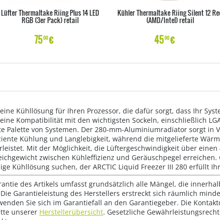
Lüfter Thermaltake Riing Plus 14 LED
Kühler Thermaltake Riing Silent 12 Re
RGB (3er Pack) retail
(AMD/Intel) retail
75
€
45
€
00
00
t eine Kühllösung für Ihren Prozessor, die dafür sorgt, dass Ihr Sys
eine Kompatibilität mit den wichtigsten Sockeln, einschließlich 
eite Palette von Systemen. Der 280-mm-Aluminiumradiator sorgt in
fiziente Kühlung und Langlebigkeit, während die mitgelieferte Wärme
eistet. Mit der Möglichkeit, die Lüftergeschwindigkeit über eine
eichgewicht zwischen Kühleffizienz und Geräuschpegel erreichen. 
sige Kühllösung suchen, der ARCTIC Liquid Freezer III 280 erfüllt I
rantie des Artikels umfasst grundsätzlich alle Mängel, die innerha
Die Garantieleistung des Herstellers erstreckt sich räumlich mind
wenden Sie sich im Garantiefall an den Garantiegeber. Die Konta
tte unserer
Herstellerübersicht
. Gesetzliche Gewährleistungsrech