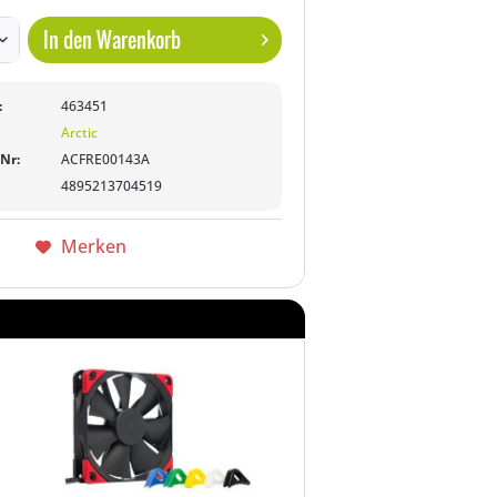
In den
Warenkorb
:
463451
Arctic
-Nr:
ACFRE00143A
4895213704519
Merken