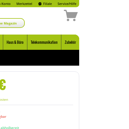
 Konto
Merkzettel
Filiale
Service/Hilfe
ne Magazin
Haus & Büro
Telekommunikation
Zubehör
€
osten
:
gbar
n abholbereit