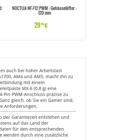
d
NOCTUA NF-F12 PWM - Gehäuselüfter -
Wärmeleitpaste NOCTUA NT-H1
120 mm
29
€
11
€
00
00
tem auch bei hoher Arbeitslast
LGA1700, AM4 und AM5, macht ihn zu
 Verbindung mit einem
leitpaste MX-6 (0,8 g) eine
n 4-Pin-PWM-Anschluss präzise zu
Ganz gleich, ob Sie ein Gamer sind,
hre Anforderungen.
lb der Garantiezeit entstehen und
estens auf das Land der
ktdaten für den entsprechenden
te werden durch eine zusätzliche