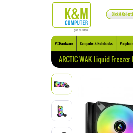
Click & Collect 
PC Hardware
Computer & Notebooks
Peripheri
ARCTIC WAK Liquid Freezer 