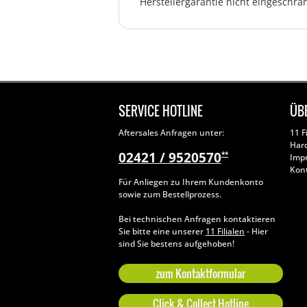
Herstellergarantie nicht eingeschrän
SERVICE HOTLINE
ÜB
Aftersales Anfragen unter:
11 F
Har
02421 / 9520570
**
Imp
Kon
Für Anliegen zu Ihrem Kundenkonto
sowie zum Bestellprozess.
Bei technischen Anfragen kontaktieren
Sie bitte eine unserer
11 Filialen
- Hier
sind Sie bestens aufgehoben!
zum Kontaktformular
Click & Collect Hotline