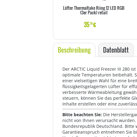
Lüfter Thermaltake Riing 12 LED RGB
(3er Pack) retail
35
€
70
Beschreibung
Datenblatt
Der ARCTIC Liquid Freezer III 280 is
optimale Temperaturen beibehält. S
einer vielseitigen Wahl für eine br
flüssigkeitsgelagerten Lüfter für ef
verbesserte Wärmeableitung gewährl
steuern, können Sie das perfekte Gl
Inhalte erstellen oder eine zuverläs
Bitte beachten Sie:
Die Herstellerga
nicht von Ihnen verursacht wurden. 
Bundesrepublik Deutschland. Bitte 
Garantieanspruch entnehmen Sie bi