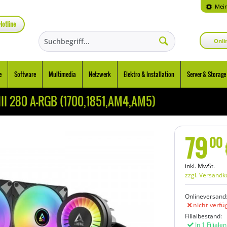
Mein
Hotline
Onli
e
Software
Multimedia
Netzwerk
Elektro & Installation
Server & Storage
III 280 A-RGB (1700,1851,AM4,AM5)
79
00
inkl. MwSt.
zzgl. Versandk
Onlineversand
nicht verfü
Filialbestand:
In 1 Filiale