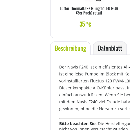
Lüfter Thermaltake Riing 12 LED RGB
(3er Pack) retail
35
€
70
Beschreibung
Datenblatt
Der Navis F240 ist ein effizientes 
ist eine leise Pumpe im Block mit 
vorinstallierten Fluctus 120 PWM-Lü
Dieser kompakte AIO-Kühler passt i
einfach auszudrücken: Wenn Sie bew
mit dem Navis F240 viel Freude ha
gewinnen, ohne die Nerven zu verli
Bitte beachten Sie:
Die Herstellerga
nicht von Ihnen verursacht wurden. 