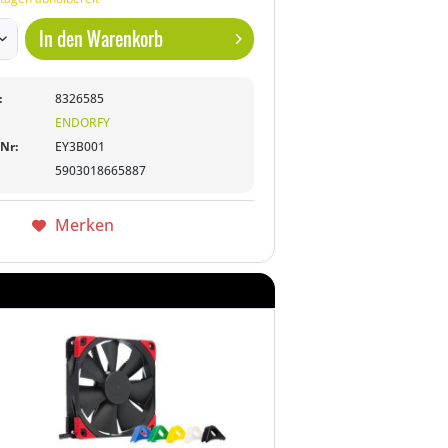
In den
Warenkorb
:
8326585
ENDORFY
-Nr:
EY3B001
5903018665887
Merken