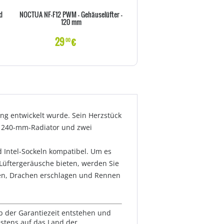
d
NOCTUA NF-F12 PWM - Gehäuselüfter -
Wärmeleitpaste NOCTUA NT-H1
120 mm
29
€
11
€
00
00
ing entwickelt wurde. Sein Herzstück
m 240-mm-Radiator und zwei
 Intel-Sockeln kompatibel. Um es
Lüftergeräusche bieten, werden Sie
men, Drachen erschlagen und Rennen
lb der Garantiezeit entstehen und
estens auf das Land der