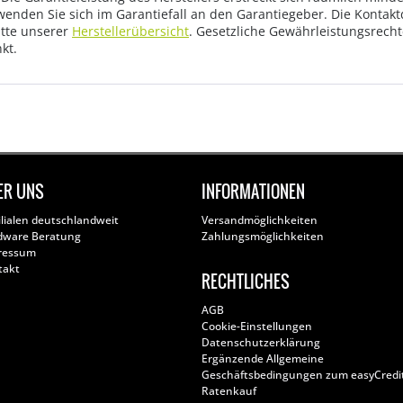
wenden Sie sich im Garantiefall an den Garantiegeber. Die Konta
tte unserer
Herstellerübersicht
. Gesetzliche Gewährleistungsrech
kt.
ER UNS
INFORMATIONEN
ilialen deutschlandweit
Versandmöglichkeiten
dware Beratung
Zahlungsmöglichkeiten
ressum
takt
RECHTLICHES
AGB
Cookie-Einstellungen
Datenschutzerklärung
Ergänzende Allgemeine
Geschäftsbedingungen zum easyCredi
Ratenkauf