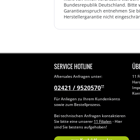
Bundesrepublik Deutschland. Bitte 
Garantieanspruch entnehmen Sie bi
Herstellergarantie nicht eingeschrän
SERVICE HOTLINE
ÜB
Aftersales Anfragen unter:
11 F
Har
02421 / 9520570
**
Imp
Kon
Für Anliegen zu Ihrem Kundenkonto
sowie zum Bestellprozess.
Bei technischen Anfragen kontaktieren
Sie bitte eine unserer
11 Filialen
- Hier
sind Sie bestens aufgehoben!