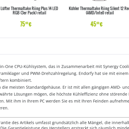
Lüfter Thermaltake Riing Plus 14 LED
Kühler Thermaltake Riing Silent 12 Re
RGB (3er Pack) retail
(AMD/Intel) retail
75
€
45
€
00
00
All-in-One CPU-Kühlsystem, das in Zusammenarbeit mit Synergy Cool
Keramiklager und PWM-Drehzahlregelung. Endorfy hat sie mit eine
ftern kombiniert.
n die meisten Standardgehäuse. Er ist mit allen gängigen AMD- und
ährte Lösungen mögen, die höchste Kühleffizienz ohne störende 
ben. Mit ihm in Ihrem PC werden Sie es mit Ihren Feinden aufneh
eren.
rantie des Artikels umfasst grundsätzlich alle Mängel, die innerha
Die Garantieleistung des Herstellers erstreckt sich räumlich mind