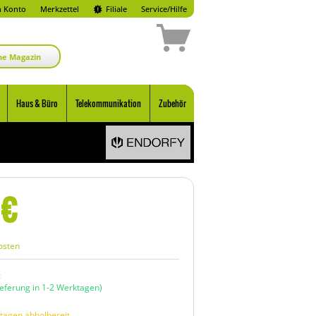
 Konto
Merkzettel
Filiale
Service/Hilfe
ne Magazin
Haus & Büro
Telekommunikation
Zubehör
€
osten
:
ieferung in 1-2 Werktagen)
tagen abholbereit