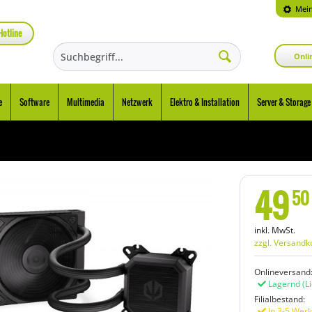
Mein
Hotline
Onli
e
Software
Multimedia
Netzwerk
Elektro & Installation
Server & Storage
49
50
inkl. MwSt.
zzgl. Versandk
Onlineversand
Lagernd
(L
Filialbestand:
In 3-5 Werk