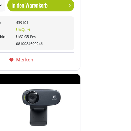
In den
Warenkorb
:
439101
UbiQuiti
-Nr:
UVC-G5-Pro
0810084690246
Merken