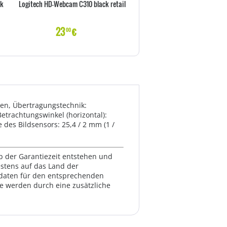
ck
Logitech HD-Webcam C310 black retail
Logitech HD-Webcam C925e bla
23
€
70
€
00
00
ßen, Übertragungstechnik:
trachtungswinkel (horizontal):
e des Bildsensors: 25,4 / 2 mm (1 /
lb der Garantiezeit entstehen und
estens auf das Land der
ktdaten für den entsprechenden
te werden durch eine zusätzliche