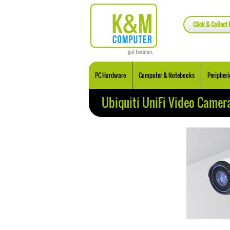
Click & Collect 
PC Hardware
Computer & Notebooks
Peripheri
Ubiquiti UniFi Video Camer