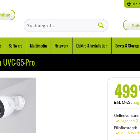
Mein
Hotline
Onli
e
Software
Multimedia
Netzwerk
Elektro & Installation
Server & Storage
a UVC-G5-Pro
499
inkl. MwSt.
zzg
Onlineversand
Lagernd (Li
Filialbestand:
In 3-5 Werk