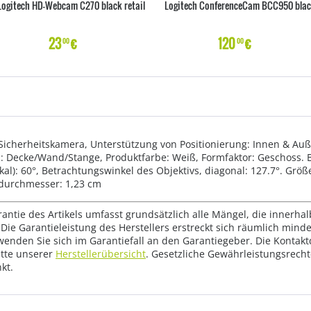
Logitech HD-Webcam C270 black retail
Logitech ConferenceCam BCC950 bla
23
€
120
€
00
00
P-Sicherheitskamera, Unterstützung von Positionierung: Innen & Au
 Decke/Wand/Stange, Produktfarbe: Weiß, Formfaktor: Geschoss. Be
kal): 60°, Betrachtungswinkel des Objektivs, diagonal: 127.7°. Größ
ivdurchmesser: 1,23 cm
rantie des Artikels umfasst grundsätzlich alle Mängel, die innerha
Die Garantieleistung des Herstellers erstreckt sich räumlich mind
wenden Sie sich im Garantiefall an den Garantiegeber. Die Konta
tte unserer
Herstellerübersicht
. Gesetzliche Gewährleistungsrech
kt.