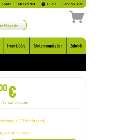
 Konto
Merkzettel
Filiale
Service/Hilfe
ne Magazin
Haus & Büro
Telekommunikation
Zubehör
€
00
l. Versandkosten
:
eferung in 2-3 Werktagen)
tagen abholbereit