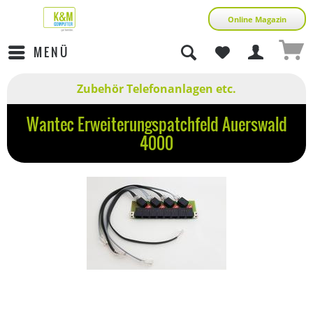
Online Magazin
MENÜ
Zubehör Telefonanlagen etc.
Wantec Erweiterungspatchfeld Auerswald
4000