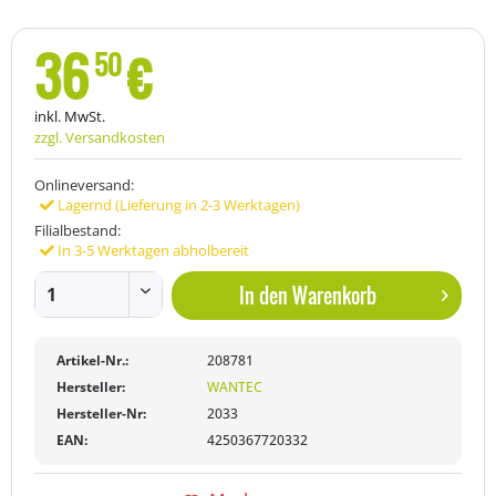
36
€
50
inkl. MwSt.
zzgl. Versandkosten
Onlineversand:
Lagernd (Lieferung in 2-3 Werktagen)
Filialbestand:
In 3-5 Werktagen abholbereit
In den
Warenkorb
Artikel-Nr.:
208781
Hersteller:
WANTEC
Hersteller-Nr:
2033
EAN:
4250367720332