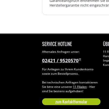
Garantieanspruch entnehmen Sie bi
Herstellergarantie nicht eingeschrän
SERVICE HOTLINE
ÜB
Aftersales Anfragen unter:
11 F
Har
02421 / 9520570
**
Imp
Kon
Für Anliegen zu Ihrem Kundenkonto
sowie zum Bestellprozess.
Bei technischen Anfragen kontaktieren
Sie bitte eine unserer
11 Filialen
- Hier
sind Sie bestens aufgehoben!
zum Kontaktformular