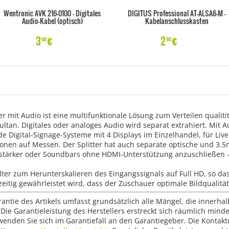
Wentronic AVK 216-0100 - Digitales
DIGITUS Professional AT-ALSA6-M -
Audio-Kabel (optisch)
Kabelanschlusskasten
3
€
2
€
00
90
er mit Audio ist eine multifunktionale Lösung zum Verteilen qualit
ltan. Digitales oder analoges Audio wird separat extrahiert. Mit A
ende Digital-Signage-Systeme mit 4 Displays im Einzelhandel, für Liv
ionen auf Messen. Der Splitter hat auch separate optische und 3
stärker oder Soundbars ohne HDMI-Unterstützung anzuschließen -
lter zum Herunterskalieren des Eingangssignals auf Full HD, so das
eitig gewährleistet wird, dass der Zuschauer optimale Bildqualität
rantie des Artikels umfasst grundsätzlich alle Mängel, die innerha
Die Garantieleistung des Herstellers erstreckt sich räumlich mind
wenden Sie sich im Garantiefall an den Garantiegeber. Die Konta