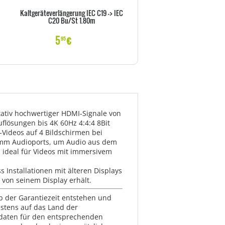
Kaltgeräteverlängerung IEC C19 -> IEC
Goobay NK 100 S-100 1m sc
C20 Bu/St 1.80m
Netzkabel AC Buchse> - Kab
Strom/Netzteil
5
€
6
€
95
99
itativ hochwertiger HDMI-Signale von
uflösungen bis 4K 60Hz 4:4:4 8Bit
e-Videos auf 4 Bildschirmen bei
.5mm Audioports, um Audio aus dem
 ideal für Videos mit immersivem
s Installationen mit älteren Displays
 von seinem Display erhält.
lb der Garantiezeit entstehen und
estens auf das Land der
ktdaten für den entsprechenden