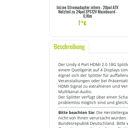
InLine Stromadapter intern - 20pol ATX
Netzteil zu 24pol EPS12V Mainboard -
0,16m
1
€
79
Beschreibung
Der Lindy 4 Port HDMI 2.0 18G Splitt
einem Quellgerät auf 4 Displays simu
eignet sich der Splitter für auffall
Veranstaltungen oder bei Präsentat
HDMI-Signal zu extrahieren und Ver
Multikanal-Audio.
Der Splitter verfügt über einen Scha
problemlos möglich sind und gleichz
Bitte beachten Sie:
Die Herstellerga
nicht von Ihnen verursacht wurden. 
Bundesrepublik Deutschland. Bitte 