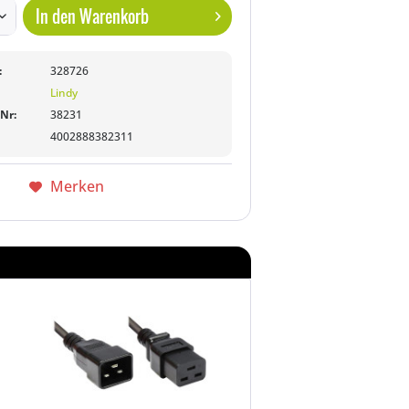
In den
Warenkorb
:
328726
Lindy
-Nr:
38231
4002888382311
Merken