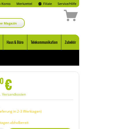
 Konto
Merkzettel
Filiale
Service/Hilfe
ne Magazin
Haus & Büro
Telekommunikation
Zubehör
€
0
l. Versandkosten
:
eferung in 2-3 Werktagen)
tagen abholbereit