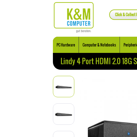
Click & Collect 
PC Hardware
Computer & Notebooks
Peripheri
Lindy 4 Port HDMI 2.0 18G S