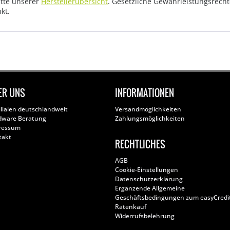
tte unserer
Herstellerübersicht
. Gesetzliche Gewährleistungsrech
kt.
ER UNS
INFORMATIONEN
ilialen deutschlandweit
Versandmöglichkeiten
dware Beratung
Zahlungsmöglichkeiten
ressum
takt
RECHTLICHES
AGB
Cookie-Einstellungen
Datenschutzerklärung
Ergänzende Allgemeine
Geschäftsbedingungen zum easyCredi
Ratenkauf
Widerrufsbelehrung