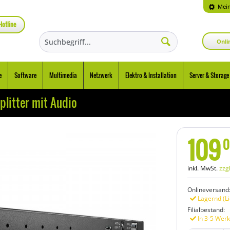
Mein
Hotline
Onli
e
Software
Multimedia
Netzwerk
Elektro & Installation
Server & Storage
plitter mit Audio
109
0
inkl. MwSt.
zzg
Onlineversand
Lagernd (Li
Filialbestand:
In 3-5 Werk