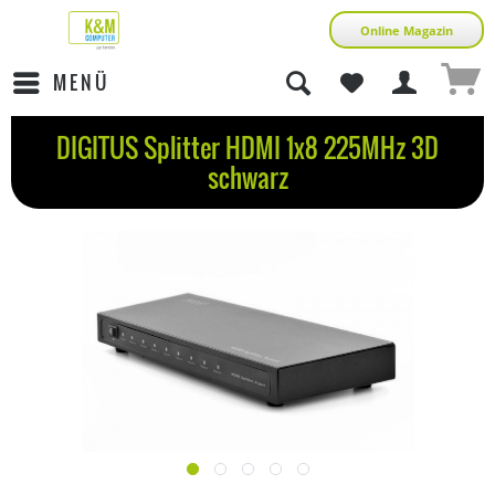
Online Magazin
MENÜ
DIGITUS Splitter HDMI 1x8 225MHz 3D
schwarz