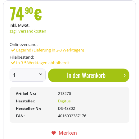
74
€
90
inkl. MwSt.
zzgl. Versandkosten
Onlineversand:
Lagernd (Lieferung in 2-3 Werktagen)
Filialbestand:
In 3-5 Werktagen abholbereit
In den
Warenkorb
Artikel-Nr.:
213270
Hersteller:
Digitus
Hersteller-Nr:
DS-43302
EAN:
4016032387176
Merken