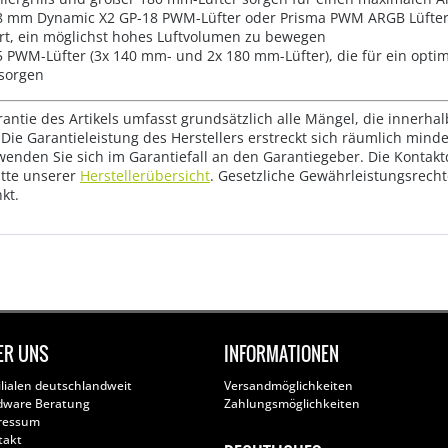
 38 mm Dynamic X2 GP-18 PWM-Lüfter oder Prisma PWM ARGB Lüfter 
ert, ein möglichst hohes Luftvolumen zu bewegen
 PWM-Lüfter (3x 140 mm- und 2x 180 mm-Lüfter), die für ein optim
sorgen
rantie des Artikels umfasst grundsätzlich alle Mängel, die innerha
Die Garantieleistung des Herstellers erstreckt sich räumlich mind
wenden Sie sich im Garantiefall an den Garantiegeber. Die Konta
tte unserer
Herstellerübersicht
. Gesetzliche Gewährleistungsrech
kt.
ER UNS
INFORMATIONEN
ilialen deutschlandweit
Versandmöglichkeiten
dware Beratung
Zahlungsmöglichkeiten
ressum
takt