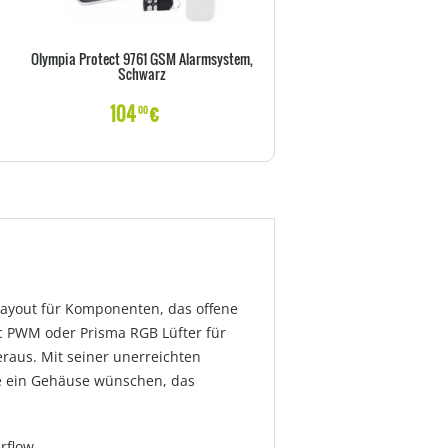
Olympia Protect 9761 GSM Alarmsystem,
DURABLE TischSichttafel
Schwarz
VarioTable10 Sichttafeln s
104
€
70
€
00
50
Layout für Komponenten, das offene
ic PWM oder Prisma RGB Lüfter für
eraus. Mit seiner unerreichten
die ein Gehäuse wünschen, das
rflow