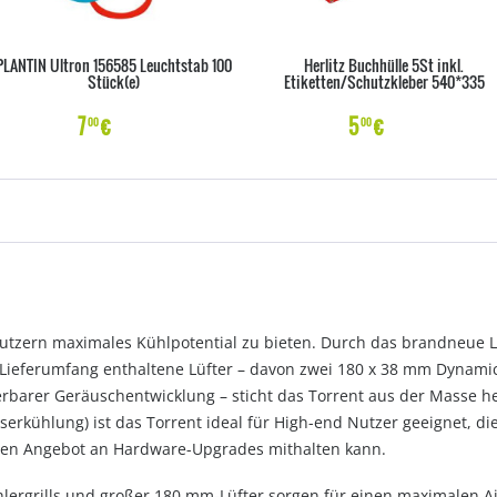
PLANTIN Ultron 156585 Leuchtstab 100
Herlitz Buchhülle 5St inkl.
Stück(e)
Etiketten/Schutzkleber 540*335
7
€
5
€
00
00
utzern maximales Kühlpotential zu bieten. Durch das brandneue 
m Lieferumfang enthaltene Lüfter – davon zwei 180 x 38 mm Dynam
erbarer Geräuschentwicklung – sticht das Torrent aus der Masse h
sserkühlung) ist das Torrent ideal für High-end Nutzer geeignet, 
en Angebot an Hardware-Upgrades mithalten kann.
hlergrills und großer 180 mm-Lüfter sorgen für einen maximalen Ai