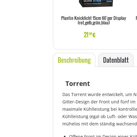
Plantin Knicklicht 15cm 60`ger Display
(rot,gelb,grün,blau)
21
€
90
Beschreibung
Datenblatt
Torrent
Das Torrent wurde entwickelt, um N
Gitter-Design der Front und fünf i
maximale Kühlleistung bei kontrolli
Kühlleistung (egal ob Luft- oder Wa
mühelos mit dem ständig wachsend
Offene Front im Design eines Kü