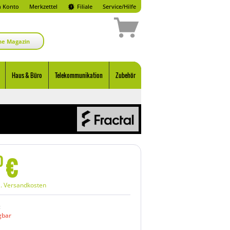
 Konto
Merkzettel
Filiale
Service/Hilfe
ne Magazin
Haus & Büro
Telekommunikation
Zubehör
€
0
l. Versandkosten
:
gbar