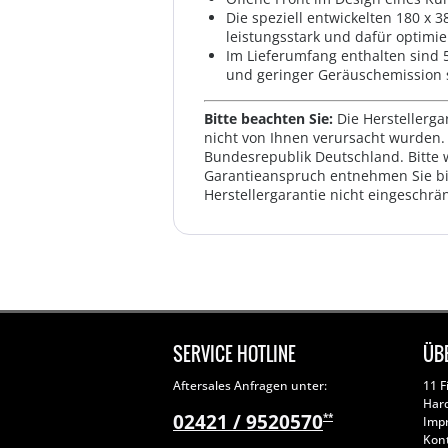
Die speziell entwickelten 180 x
leistungsstark und dafür optimi
Im Lieferumfang enthalten sind 5
und geringer Geräuschemission 
Bitte beachten Sie:
Die Herstellerga
nicht von Ihnen verursacht wurden. 
Bundesrepublik Deutschland. Bitte 
Garantieanspruch entnehmen Sie bi
Herstellergarantie nicht eingeschrän
SERVICE HOTLINE
ÜB
Aftersales Anfragen unter:
11 F
Har
02421 / 9520570
**
Imp
Kon