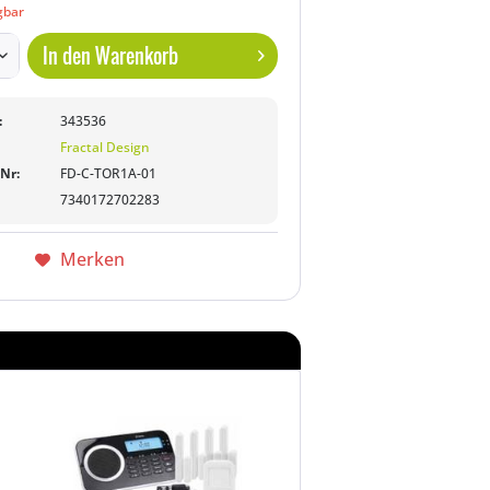
gbar
In den
Warenkorb
:
343536
Fractal Design
-Nr:
FD-C-TOR1A-01
7340172702283
Merken