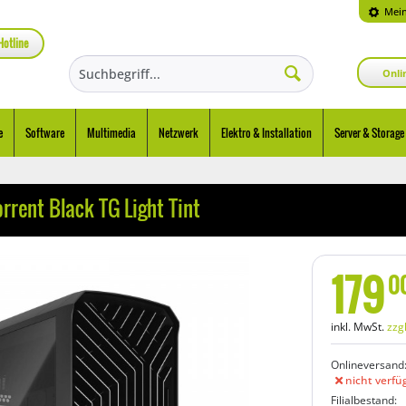
Mein
Hotline
Onli
e
Software
Multimedia
Netzwerk
Elektro & Installation
Server & Storage
rent Black TG Light Tint
179
0
inkl. MwSt.
zzg
Onlineversand
nicht verfü
Filialbestand: