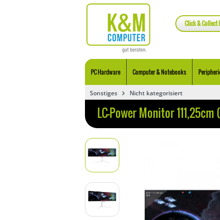
Click & Collect 
PC Hardware
Computer & Notebooks
Peripheri
Sonstiges
Nicht kategorisiert
LC-Power Monitor 111,25cm 