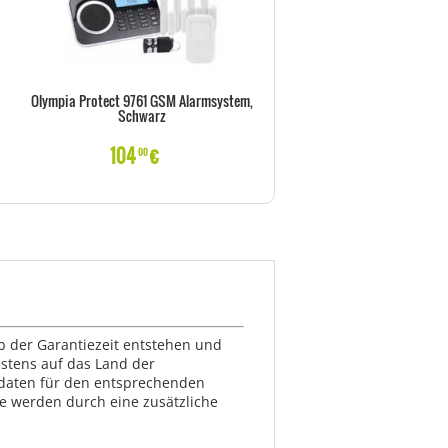
Olympia Protect 9761 GSM Alarmsystem,
DURABLE TischSichttafel
Schwarz
VarioTable10 Sichttafeln s
104
€
70
€
00
50
lb der Garantiezeit entstehen und
estens auf das Land der
ktdaten für den entsprechenden
te werden durch eine zusätzliche