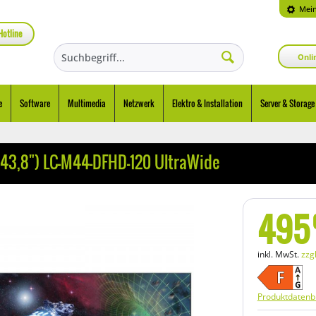
Mein
Hotline
Onli
e
Software
Multimedia
Netzwerk
Elektro & Installation
Server & Storage
(43,8") LC-M44-DFHD-120 UltraWide
495
inkl. MwSt.
zzg
Produktdatenbl