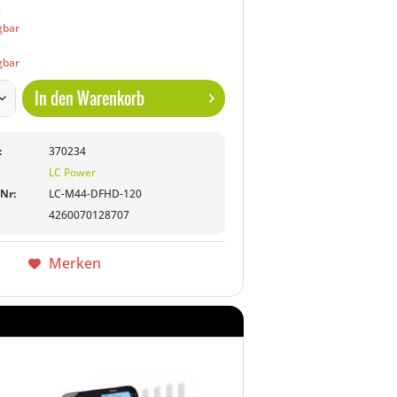
:
gbar
gbar
In den
Warenkorb
:
370234
LC Power
-Nr:
LC-M44-DFHD-120
4260070128707
Merken