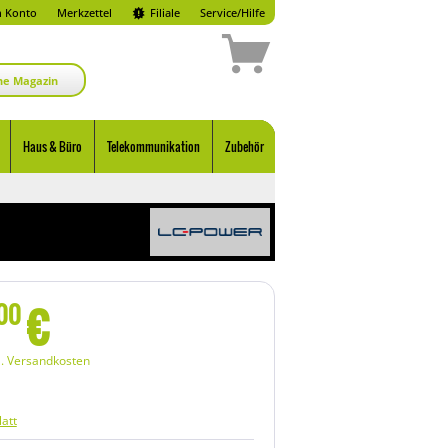
 Konto
Merkzettel
Filiale
Service/Hilfe
ne Magazin
Haus & Büro
Telekommunikation
Zubehör
€
00
l. Versandkosten
att