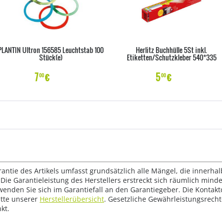
PLANTIN Ultron 156585 Leuchtstab 100
Herlitz Buchhülle 5St inkl.
Stück(e)
Etiketten/Schutzkleber 540*335
7
€
5
€
00
00
rantie des Artikels umfasst grundsätzlich alle Mängel, die innerha
Die Garantieleistung des Herstellers erstreckt sich räumlich mind
wenden Sie sich im Garantiefall an den Garantiegeber. Die Konta
tte unserer
Herstellerübersicht
. Gesetzliche Gewährleistungsrech
kt.