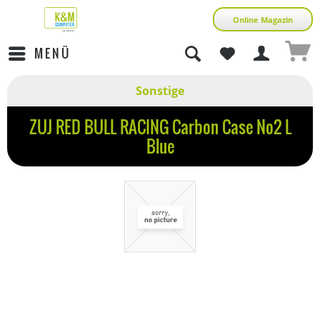
Online Magazin
MENÜ
Sonstige
ZUJ RED BULL RACING Carbon Case No2 L
Blue