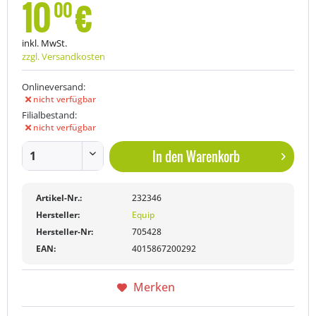
10
€
00
inkl. MwSt.
zzgl. Versandkosten
Onlineversand:
nicht verfügbar
Filialbestand:
nicht verfügbar
In den
Warenkorb
Artikel-Nr.:
232346
Hersteller:
Equip
Hersteller-Nr:
705428
EAN:
4015867200292
Merken