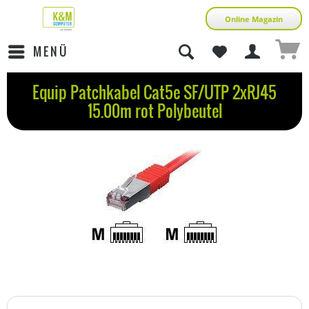
Online Magazin
MENÜ
Equip Patchkabel Cat5e SF/UTP 2xRJ45
15.00m rot Polybeutel