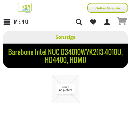
Online Magazin
MENÜ
Sonstige
Barebone Intel NUC D34010WYK2(I3-4010U,
HD4400, HDMI)