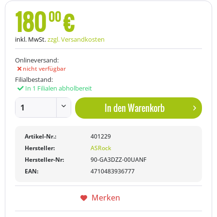
180
€
00
inkl. MwSt.
zzgl. Versandkosten
Onlineversand:
nicht verfügbar
Filialbestand:
In 1 Filialen abholbereit
In den
Warenkorb
Artikel-Nr.:
401229
Hersteller:
ASRock
Hersteller-Nr:
90-GA3DZZ-00UANF
EAN:
4710483936777
Merken