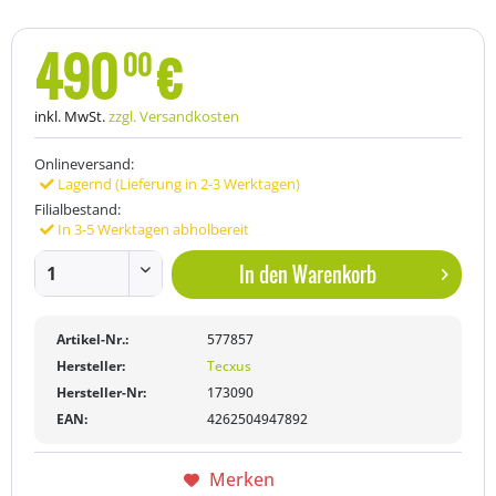
490
€
00
inkl. MwSt.
zzgl. Versandkosten
Onlineversand:
Lagernd (Lieferung in 2-3 Werktagen)
Filialbestand:
In 3-5 Werktagen abholbereit
In den
Warenkorb
Artikel-Nr.:
577857
Hersteller:
Tecxus
Hersteller-Nr:
173090
EAN:
4262504947892
Merken