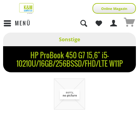
Online Magazin
MENÜ
Sonstige
HP ProBook 450 G7 15,6" i5-
10210U/16GB/256BSSD/FHD/LTE W11P