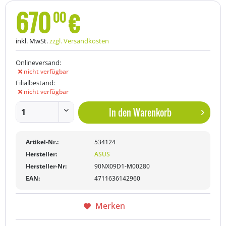
670
€
00
inkl. MwSt.
zzgl. Versandkosten
Onlineversand:
nicht verfügbar
Filialbestand:
nicht verfügbar
In den
Warenkorb
Artikel-Nr.:
534124
Hersteller:
ASUS
Hersteller-Nr:
90NX09D1-M00280
EAN:
4711636142960
Merken