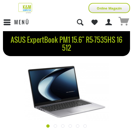
Online Magazin
MENÜ
ASUS ExpertBook PM1 15.6" R5-7535HS 16
512