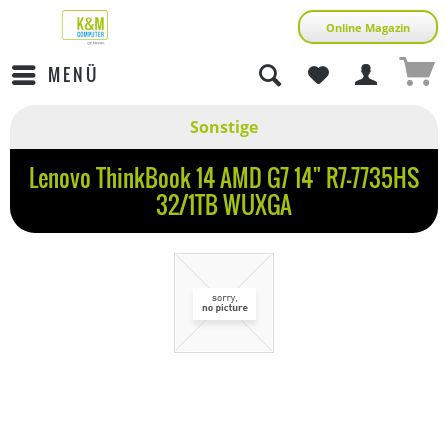
Online Magazin
MENÜ
Sonstige
Lenovo ThinkBook 14 AMD G7 14" R7-7735HS
32/1TB WUXGA