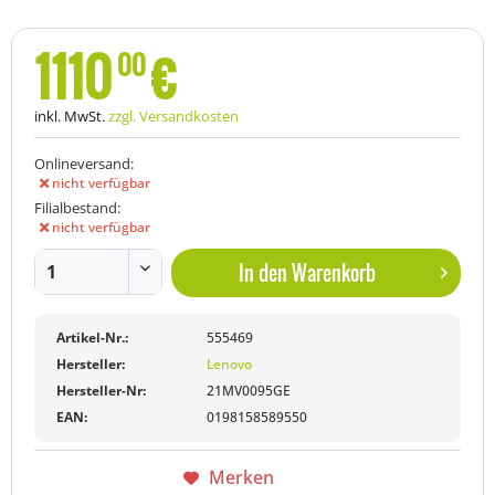
1110
€
00
inkl. MwSt.
zzgl. Versandkosten
Onlineversand:
nicht verfügbar
Filialbestand:
nicht verfügbar
In den
Warenkorb
Artikel-Nr.:
555469
Hersteller:
Lenovo
Hersteller-Nr:
21MV0095GE
EAN:
0198158589550
Merken