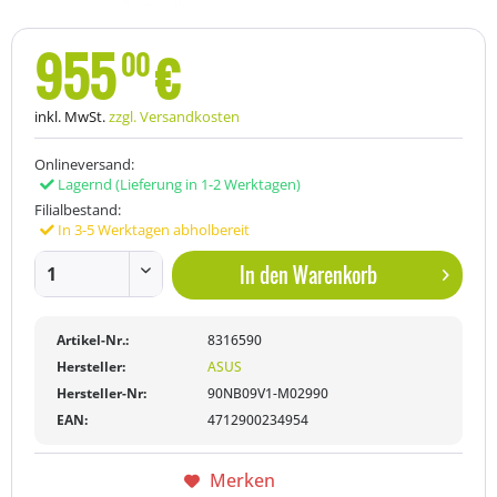
955
€
00
inkl. MwSt.
zzgl. Versandkosten
Onlineversand:
Lagernd
(Lieferung in 1-2 Werktagen)
Filialbestand:
In 3-5 Werktagen abholbereit
In den
Warenkorb
Artikel-Nr.:
8316590
Hersteller:
ASUS
Hersteller-Nr:
90NB09V1-M02990
EAN:
4712900234954
Merken