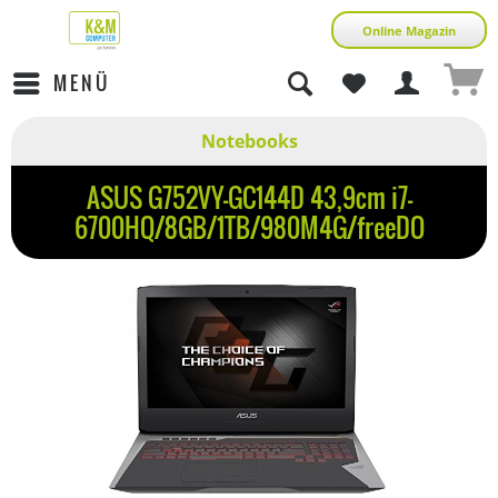
Online Magazin
MENÜ
Notebooks
ASUS G752VY-GC144D 43,9cm i7-
6700HQ/8GB/1TB/980M4G/freeDO