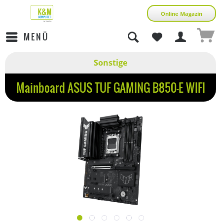
Online Magazin
MENÜ
Sonstige
Mainboard ASUS TUF GAMING B850-E WIFI