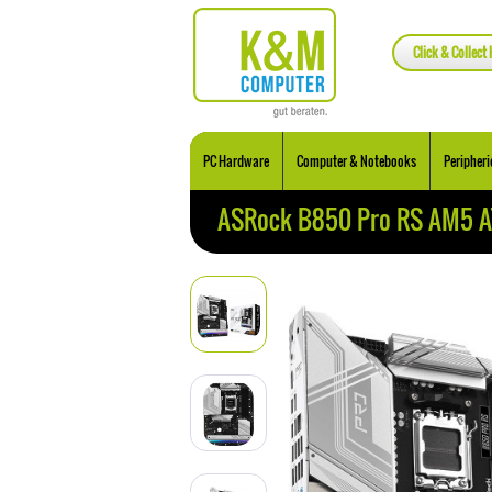
Click & Collect 
PC Hardware
Computer & Notebooks
Peripheri
ASRock B850 Pro RS AM5 