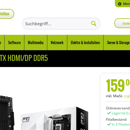
Mein
Hotline
Onli
e
Software
Multimedia
Netzwerk
Elektro & Installation
Server & Storage
ATX HDMI/DP DDR5
159
0
inkl. MwSt.
zzg
Onlineversand
Lagernd
(L
Filialbestand:
In 3 Filiale