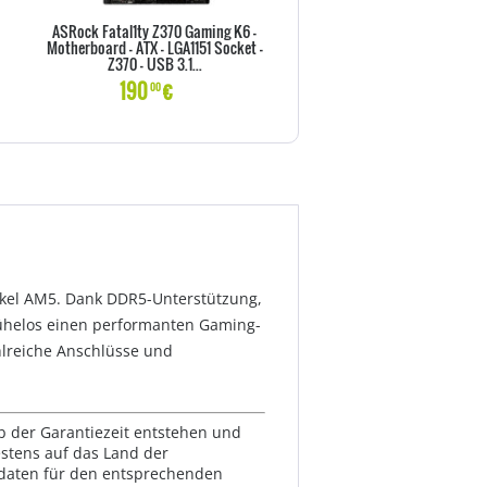
ASRock Fatal1ty Z370 Gaming K6 -
ASRock Fatal1ty Z370 Profes
Motherboard - ATX - LGA1151 Socket -
Gaming i7 - Motherboard - ATX 
Z370 - USB 3.1...
Socket - Z370...
190
€
265
€
00
00
ockel AM5. Dank DDR5-Unterstützung,
ühelos einen performanten Gaming-
hlreiche Anschlüsse und
lb der Garantiezeit entstehen und
estens auf das Land der
ktdaten für den entsprechenden