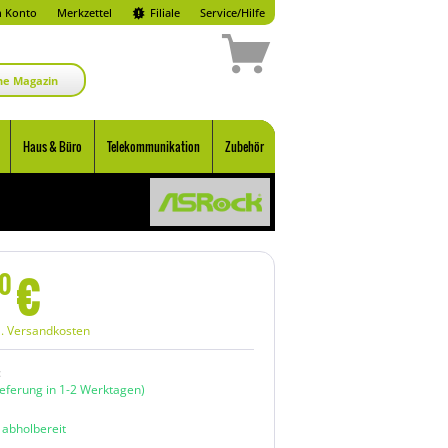
 Konto
Merkzettel
Filiale
Service/Hilfe
ne Magazin
Haus & Büro
Telekommunikation
Zubehör
€
0
l. Versandkosten
:
ieferung in 1-2 Werktagen)
n abholbereit