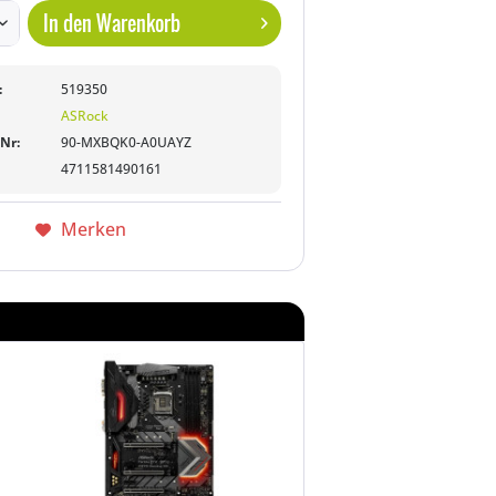
In den
Warenkorb
:
519350
ASRock
-Nr:
90-MXBQK0-A0UAYZ
4711581490161
Merken