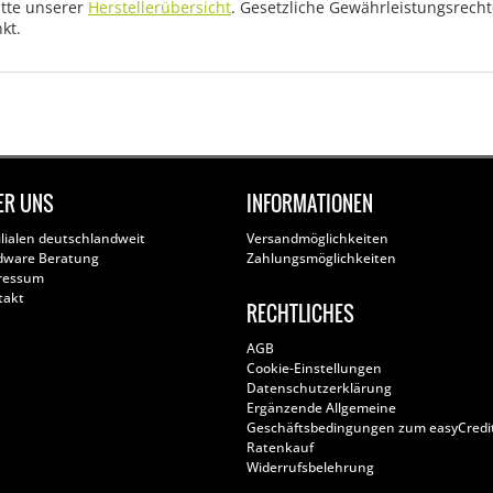
tte unserer
Herstellerübersicht
. Gesetzliche Gewährleistungsrech
kt.
ER UNS
INFORMATIONEN
ilialen deutschlandweit
Versandmöglichkeiten
dware Beratung
Zahlungsmöglichkeiten
ressum
takt
RECHTLICHES
AGB
Cookie-Einstellungen
Datenschutzerklärung
Ergänzende Allgemeine
Geschäftsbedingungen zum easyCredi
Ratenkauf
Widerrufsbelehrung