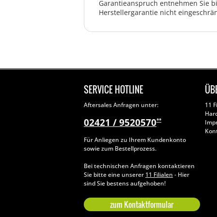
Garantieanspruch entnehmen Sie bi
Herstellergarantie nicht eingeschrän
SERVICE HOTLINE
ÜB
Aftersales Anfragen unter:
11 F
Har
02421 / 9520570
**
Imp
Kon
Für Anliegen zu Ihrem Kundenkonto
sowie zum Bestellprozess.
Bei technischen Anfragen kontaktieren
Sie bitte eine unserer
11 Filialen
- Hier
sind Sie bestens aufgehoben!
zum Kontaktformular