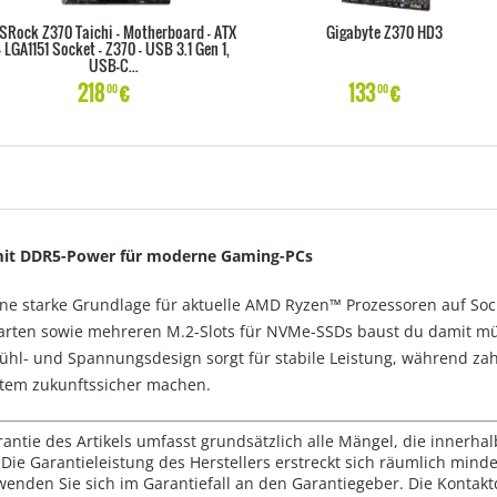
SRock Z370 Taichi - Motherboard - ATX
Gigabyte Z370 HD3
- LGA1151 Socket - Z370 - USB 3.1 Gen 1,
USB-C...
218
€
133
€
00
00
mit DDR5-Power für moderne Gaming-PCs
eine starke Grundlage für aktuelle AMD Ryzen™ Prozessoren auf S
karten sowie mehreren M.2-Slots für NVMe-SSDs baust du damit m
ühl- und Spannungsdesign sorgt für stabile Leistung, während za
stem zukunftssicher machen.
rantie des Artikels umfasst grundsätzlich alle Mängel, die innerha
Die Garantieleistung des Herstellers erstreckt sich räumlich mind
wenden Sie sich im Garantiefall an den Garantiegeber. Die Konta