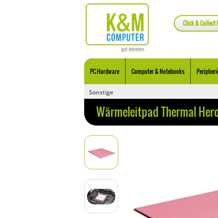
Click & Collect 
PC Hardware
Computer & Notebooks
Peripheri
Sonstige
Wärmeleitpad Thermal Hero