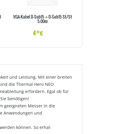
0
VGA-Kabel D-Sub15 -> D-Sub15 St/St
Vor-Ort-Abholservise 36 Monat
5.00m
X Serie)
4
€
22
€
90
70
it und Leistung. Mit einer breiten
sind die Thermal Hero NEO
eableitung erfordern. Egal ob für
Sie benötigen!
em geeigneten Messer in die
dene Anwendungen und
 werden können. So erhal-