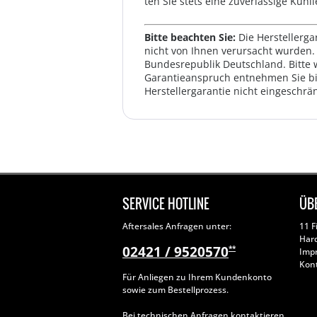
ten Sie stets eine zuverlässige Kühll
Bitte beachten Sie:
Die Herstellerga
nicht von Ihnen verursacht wurden. 
Bundesrepublik Deutschland. Bitte 
Garantieanspruch entnehmen Sie bi
Herstellergarantie nicht eingeschrän
SERVICE HOTLINE
ÜB
Aftersales Anfragen unter:
11 F
Har
02421 / 9520570
**
Imp
Kon
Für Anliegen zu Ihrem Kundenkonto
sowie zum Bestellprozess.
Bei technischen Anfragen kontaktieren