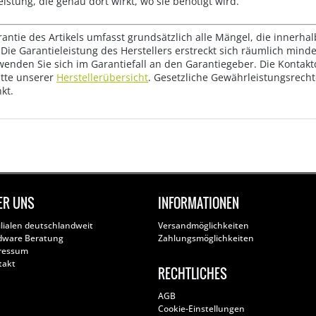
eistung, die genau dort wirkt, wo sie benötigt wird.
rantie des Artikels umfasst grundsätzlich alle Mängel, die innerha
Die Garantieleistung des Herstellers erstreckt sich räumlich mind
wenden Sie sich im Garantiefall an den Garantiegeber. Die Konta
tte unserer
Herstellerübersicht
. Gesetzliche Gewährleistungsrech
kt.
ER UNS
INFORMATIONEN
ilialen deutschlandweit
Versandmöglichkeiten
dware Beratung
Zahlungsmöglichkeiten
ressum
takt
RECHTLICHES
AGB
Cookie-Einstellungen