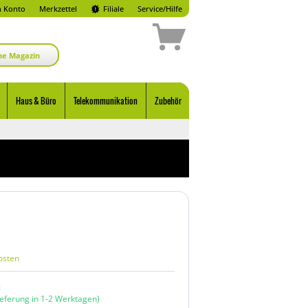
 Konto
Merkzettel
Filiale
Service/Hilfe
ne Magazin
Haus & Büro
Telekommunikation
Zubehör
osten
:
ieferung in 1-2 Werktagen)