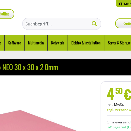
Mein
Hotline
Onli
e
Software
Multimedia
Netzwerk
Elektro & Installation
Server & Storage
 NEO 30 x 30 x 2 0mm
4
€
50
inkl. MwSt.
zzgl. Versandk
Onlineversand
Lagernd
(L