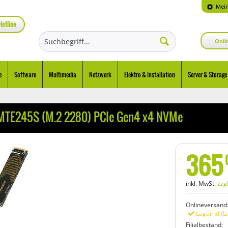
Mein
Hotline
Onli
e
Software
Multimedia
Netzwerk
Elektro & Installation
Server & Storage
MTE245S (M.2 2280) PCIe Gen4 x4 NVMe
365
inkl. MwSt.
zzg
Onlineversand
Lagernd (Li
Filialbestand: