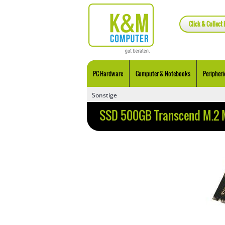
Click & Collect 
PC Hardware
Computer & Notebooks
Peripheri
Sonstige
SSD 500GB Transcend M.2 