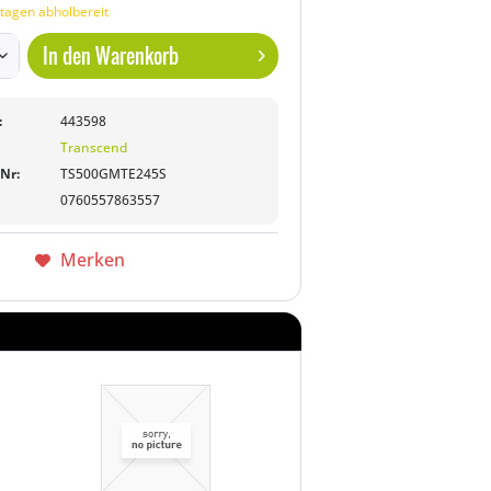
tagen abholbereit
In den
Warenkorb
:
443598
Transcend
-Nr:
TS500GMTE245S
0760557863557
Merken