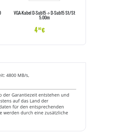
0
VGA-Kabel D-Sub15 -> D-Sub15 St/St
Vor-Ort-Abholservise 36 Monat
5.00m
X Serie)
4
€
22
€
90
70
it: 4800 MB/s,
lb der Garantiezeit entstehen und
estens auf das Land der
ktdaten für den entsprechenden
te werden durch eine zusätzliche