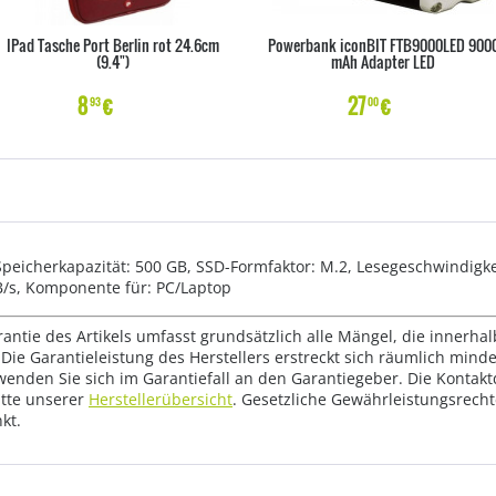
IPad Tasche Port Berlin rot 24.6cm
Powerbank iconBIT FTB9000LED 900
(9.4")
mAh Adapter LED
8
€
27
€
93
00
peicherkapazität: 500 GB, SSD-Formfaktor: M.2, Lesegeschwindigke
B/s, Komponente für: PC/Laptop
rantie des Artikels umfasst grundsätzlich alle Mängel, die innerha
Die Garantieleistung des Herstellers erstreckt sich räumlich mind
wenden Sie sich im Garantiefall an den Garantiegeber. Die Konta
tte unserer
Herstellerübersicht
. Gesetzliche Gewährleistungsrech
kt.