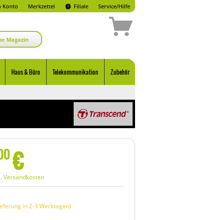
 Konto
Merkzettel
Filiale
Service/Hilfe
ne Magazin
Haus & Büro
Telekommunikation
Zubehör
€
00
l. Versandkosten
:
eferung in 2-3 Werktagen)