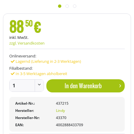
88
€
50
inkl. MwSt.
zzgl. Versandkosten
Onlineversand:
Lagernd (Lieferung in 2-3 Werktagen)
Filialbestand:
In 3-5 Werktagen abholbereit
In den
Warenkorb
Artikel-Nr.:
437215
Hersteller:
Lindy
Hersteller-Nr:
43370
EAN:
4002888433709