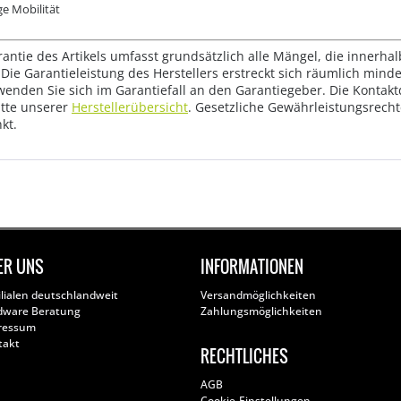
e Mobilität
rantie des Artikels umfasst grundsätzlich alle Mängel, die innerha
Die Garantieleistung des Herstellers erstreckt sich räumlich mind
wenden Sie sich im Garantiefall an den Garantiegeber. Die Konta
tte unserer
Herstellerübersicht
. Gesetzliche Gewährleistungsrech
kt.
ER UNS
INFORMATIONEN
ilialen deutschlandweit
Versandmöglichkeiten
dware Beratung
Zahlungsmöglichkeiten
ressum
takt
RECHTLICHES
AGB
Cookie-Einstellungen