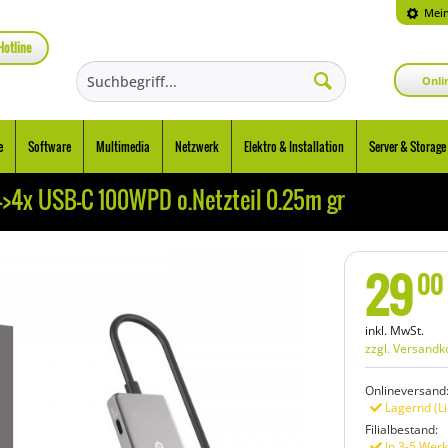
Mein
Hotline
Onli
e
Software
Multimedia
Netzwerk
Elektro & Installation
Server & Storage
4x USB-C 100WPD o.Netzteil 0.25m gr
29
00
inkl. MwSt.
zzgl. Versandk
Onlineversand
Lagernd (Li
Filialbestand:
In 3-5 Werk