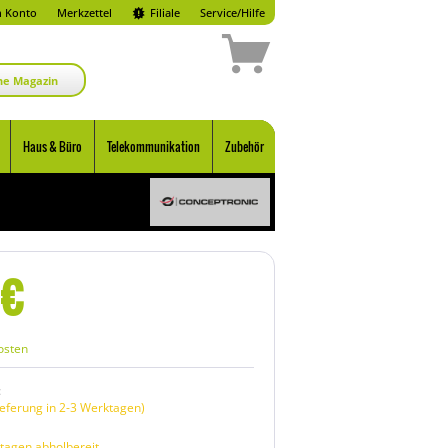
 Konto
Merkzettel
Filiale
Service/Hilfe
ne Magazin
Haus & Büro
Telekommunikation
Zubehör
€
osten
:
eferung in 2-3 Werktagen)
tagen abholbereit