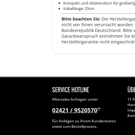
Kompakt und oblatendünn für großartig
Kabellänge: 25cm
Bitte beachten Sie:
Die Herstellerga
nicht von Ihnen verursacht wurden. 
Bundesrepublik Deutschland. Bitte 
Garantieanspruch entnehmen Sie bi
Herstellergarantie nicht eingeschrän
SERVICE HOTLINE
ÜB
Aftersales Anfragen unter:
11 F
Har
02421 / 9520570
**
Imp
Kon
Für Anliegen zu Ihrem Kundenkonto
sowie zum Bestellprozess.