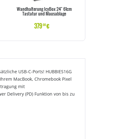
Wandhalterung IcyBox 24" 61cm
Kühler Thermalright Macho 
Tastatur und Mausablage
379
€
36
€
00
50
usätzliche USB-C-Ports! HUBBIES16G
u Ihrem MacBook, Chromebook Pixel
rtragung mit
r Delivery (PD) Funktion von bis zu