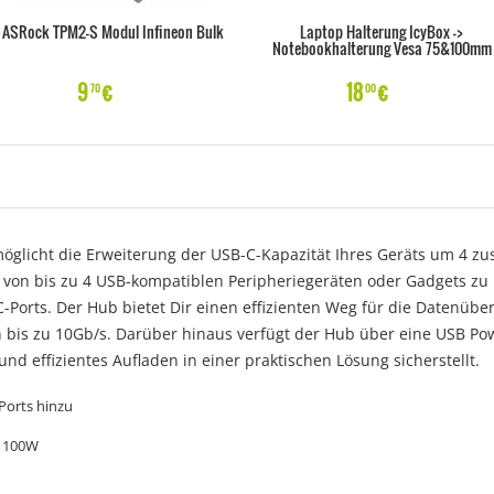
ASRock TPM2-S Modul Infineon Bulk
Laptop Halterung IcyBox ->
Notebookhalterung Vesa 75&100mm
9
€
18
€
70
00
möglicht die Erweiterung der USB-C-Kapazität Ihres Geräts um 4 z
 von bis zu 4 USB-kompatiblen Peripheriegeräten oder Gadgets z
Ports. Der Hub bietet Dir einen effizienten Weg für die Datenübe
bis zu 10Gb/s. Darüber hinaus verfügt der Hub über eine USB Powe
nd effizientes Aufladen in einer praktischen Lösung sicherstellt.
Ports hinzu
s 100W