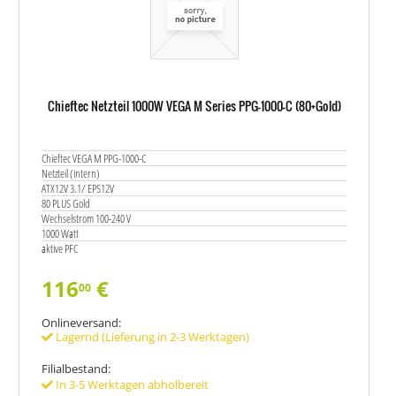
Chieftec Netzteil 1000W VEGA M Series PPG-1000-C (80+Gold)
Chieftec VEGA M PPG-1000-C
Netzteil (intern)
ATX12V 3.1/ EPS12V
80 PLUS Gold
Wechselstrom 100-240 V
1000 Watt
aktive PFC
116
€
00
Onlineversand:
Lagernd (Lieferung in 2-3 Werktagen)
Filialbestand:
In 3-5 Werktagen abholbereit