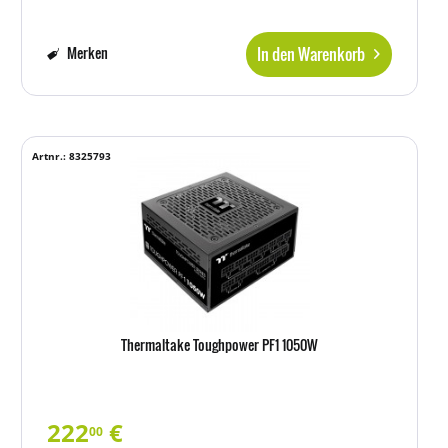
In den Warenkorb
Merken
Artnr.: 8325793
Thermaltake Toughpower PF1 1050W
222
€
00