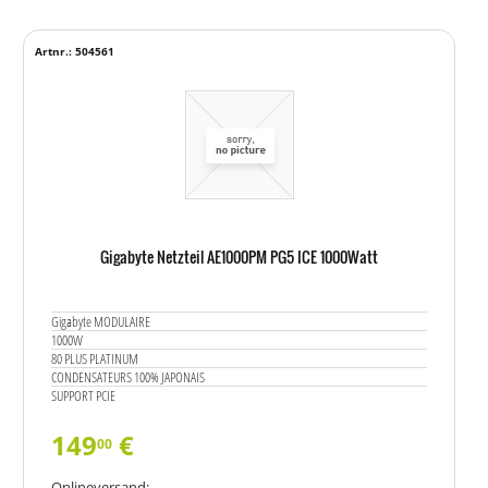
Artnr.: 504561
Gigabyte Netzteil AE1000PM PG5 ICE 1000Watt
Gigabyte MODULAIRE
1000W
80 PLUS PLATINUM
CONDENSATEURS 100% JAPONAIS
SUPPORT PCIE
149
€
00
Onlineversand: