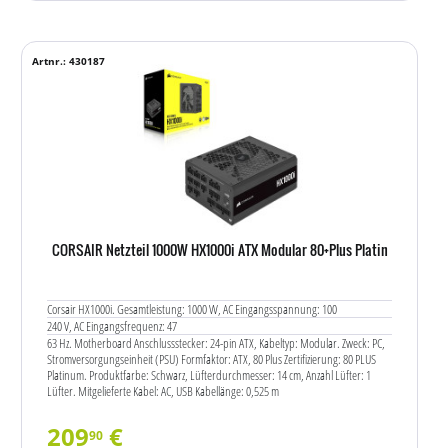
Artnr.: 430187
CORSAIR Netzteil 1000W HX1000i ATX Modular 80+Plus Platin
Corsair HX1000i. Gesamtleistung: 1000 W, AC Eingangsspannung: 100
240 V, AC Eingangsfrequenz: 47
63 Hz. Motherboard Anschlussstecker: 24-pin ATX, Kabeltyp: Modular. Zweck: PC,
Stromversorgungseinheit (PSU) Formfaktor: ATX, 80 Plus Zertifizierung: 80 PLUS
Platinum. Produktfarbe: Schwarz, Lüfterdurchmesser: 14 cm, Anzahl Lüfter: 1
Lüfter. Mitgelieferte Kabel: AC, USB Kabellänge: 0,525 m
209
€
90