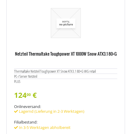
Netzteil Thermaltake Toughpower XT 1000W Snow ATX3.1 80+G
Thermaltake Netzteil Toughpower XT Snow ATX3.1 80+G WG retail
PC-/Server Netzteil
PLUS
124
€
00
Onlineversand:
Lagernd (Lieferung in 2-3 Werktagen)
Filialbestand:
In 3-5 Werktagen abholbereit