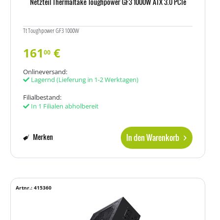
Netzteil Thermaltake Toughpower GF3 1000W ATX 3.0 PCIe
Tt Toughpower GF3 1000W
161
€
00
Onlineversand:
Lagernd
(Lieferung in 1-2 Werktagen)
Filialbestand:
In 1 Filialen abholbereit
In den Warenkorb
Merken
Artnr.: 415360