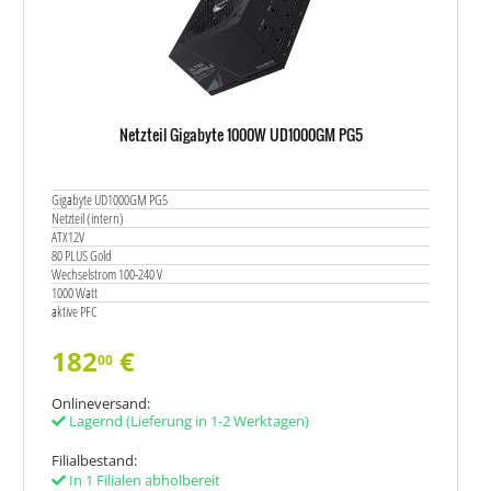
Netzteil Gigabyte 1000W UD1000GM PG5
Gigabyte UD1000GM PG5
Netzteil (intern)
ATX12V
80 PLUS Gold
Wechselstrom 100-240 V
1000 Watt
aktive PFC
182
€
00
Onlineversand:
Lagernd
(Lieferung in 1-2 Werktagen)
Filialbestand:
In 1 Filialen abholbereit