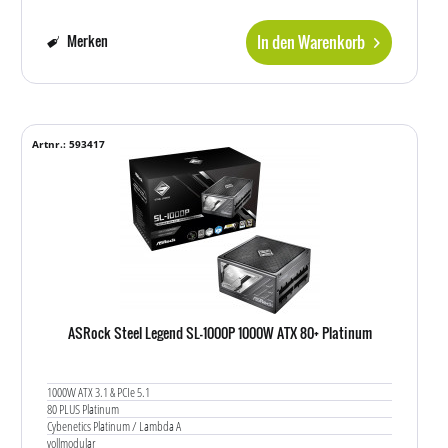
In den Warenkorb
Merken
Artnr.: 593417
ASRock Steel Legend SL-1000P 1000W ATX 80+ Platinum
1000W ATX 3.1 & PCIe 5.1
80 PLUS Platinum
Cybenetics Platinum / Lambda A
vollmodular