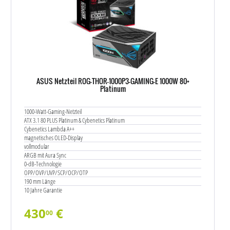
ASUS Netzteil ROG-THOR-1000P3-GAMING-E 1000W 80+
Platinum
1000-Watt-Gaming-Netzteil
ATX 3.1 80 PLUS Platinum & Cybenetics Platinum
Cybenetics Lambda A++
magnetisches OLED-Display
vollmodular
ARGB mit Aura Sync
0-dB-Technologie
OPP/OVP/UVP/SCP/OCP/OTP
190 mm Länge
10 Jahre Garantie
430
€
00