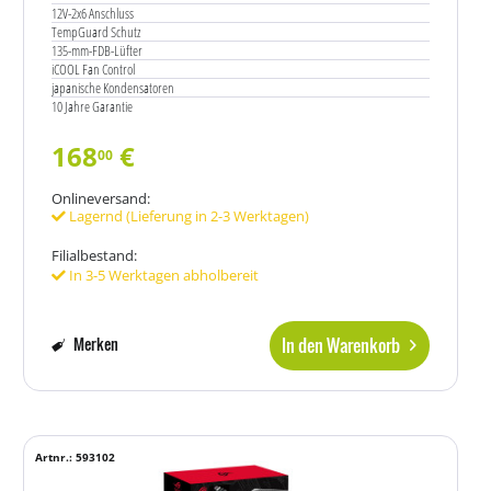
12V-2x6 Anschluss
TempGuard Schutz
135-mm-FDB-Lüfter
iCOOL Fan Control
japanische Kondensatoren
10 Jahre Garantie
168
€
00
Onlineversand:
Lagernd (Lieferung in 2-3 Werktagen)
Filialbestand:
In 3-5 Werktagen abholbereit
In den Warenkorb
Merken
Artnr.: 593102