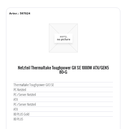
Artnr.: 597024
Netzteil Thermaltake Toughpower GX SE 1000W ATX/GEN5
80+G
Thermaltake Toughpower GX3 SE
PC-Netzteil
PC-/Server Netzteil
ATX
PC-/Server Netzteil
ATX
80 PLUS Gold
80 PLUS