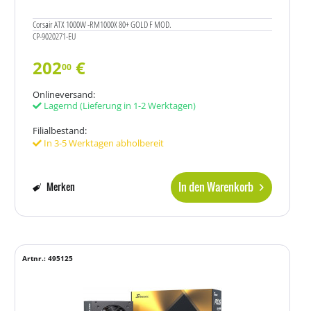
Corsair ATX 1000W -RM1000X 80+ GOLD F MOD.
CP-9020271-EU
202
€
00
Onlineversand:
Lagernd
(Lieferung in 1-2 Werktagen)
Filialbestand:
In 3-5 Werktagen abholbereit
In den Warenkorb
Merken
Artnr.: 495125