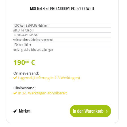
MSI Netzteil PRO A1000PL PCI5 1000Watt
1000 Watt & 80 PLUS Platinum
ATX 3.1 & PCIe 5.1
1× 600-Watt-12V-2x6
vollmodulares Kabelmanagement
120-mm-Lüfter
umfangreiche Schutzschaltungen
190
€
00
Onlineversand:
Lagernd (Lieferung in 2-3 Werktagen)
Filialbestand:
In 3-5 Werktagen abholbereit
In den Warenkorb
Merken