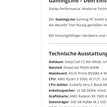
GamingLine – Dein Eins
Starke Performance. Moderne Technik
Der
GamingLine
Gaming-PC bietet ei
die aktuelle Titel flüssig genießen
Mit leistungsfähiger Hardware und m
Technische Ausstattung
Gehäuse:
DeepCool CC360 ARGB, sch
Netzteil:
DeepCool PF600 600W
Mainboard:
ASUS Prime B550M-A WIF
CPU:
AMD Ryzen 5 5500, 6C/12T, 3.
CPU-Kühler:
Endorfy Fera 5 Black A
Arbeitsspeicher:
16 GB DDR4, mind.
Grafikkarte:
AMD Radeon RX 7600 
Datenträger:
500 GB NVMe M.2 SSD