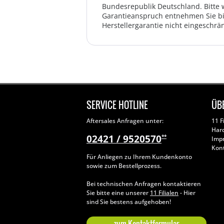
Bundesrepublik Deutschland. Bitte 
Garantieanspruch entnehmen Sie bi
Herstellergarantie nicht eingeschrän
SERVICE HOTLINE
ÜB
Aftersales Anfragen unter:
11 F
Har
02421 / 9520570
**
Imp
Kon
Für Anliegen zu Ihrem Kundenkonto
sowie zum Bestellprozess.
Bei technischen Anfragen kontaktieren
Sie bitte eine unserer
11 Filialen
- Hier
sind Sie bestens aufgehoben!
zum Kontaktformular