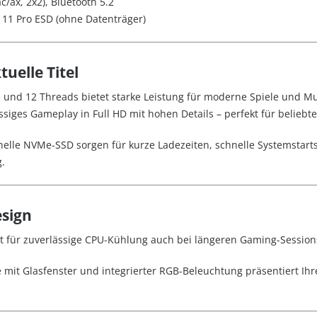
/ax, 2x2), Bluetooth 5.2
 11 Pro
ESD (ohne Datenträger)
uelle Titel
 und 12 Threads bietet starke Leistung für moderne Spiele und M
ssiges Gameplay in Full HD mit hohen Details – perfekt für beliebte
nelle NVMe-SSD sorgen für kurze Ladezeiten, schnelle Systemstart
.
esign
t für zuverlässige CPU-Kühlung auch bei längeren Gaming-Session
mit Glasfenster und integrierter RGB-Beleuchtung präsentiert Ihre