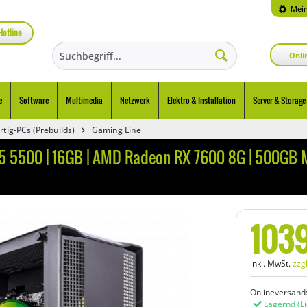
Mein
Hotline
Onli
e
Software
Multimedia
Netzwerk
Elektro & Installation
Server & Storage
rtig-PCs (Prebuilds)
Gaming Line
 5500 | 16GB | AMD Radeon RX 7600 8G | 500GB M.
103
inkl. MwSt.
zzg
Onlineversand
Lagernd
(L