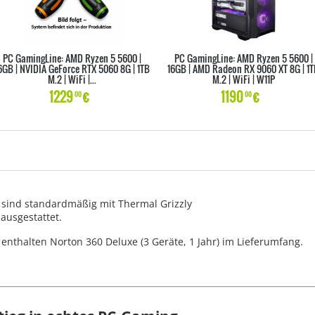
PC GamingLine: AMD Ryzen 5 5600 |
PC GamingLine: AMD Ryzen 5 5600 |
6GB | NVIDIA GeForce RTX 5060 8G | 1TB
16GB | AMD Radeon RX 9060 XT 8G | 1
M.2 | WiFi |...
M.2 | WiFi | W11P
1229
€
1190
€
00
00
 sind standardmäßig mit Thermal Grizzly
ausgestattet.
 enthalten Norton 360 Deluxe (3 Geräte, 1 Jahr) im Lieferumfang.