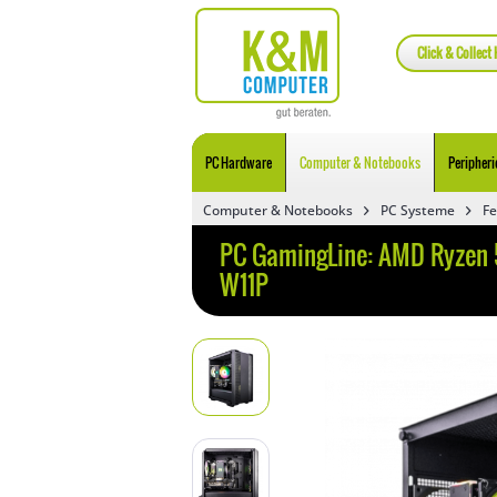
Click & Collect 
PC Hardware
Computer & Notebooks
Peripheri
Computer & Notebooks
PC Systeme
Fe
PC GamingLine: AMD Ryzen 5
W11P