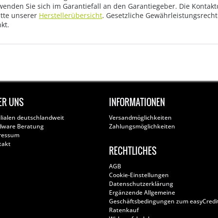
wenden Sie sich im Garantiefall an den Garantiegeber. Die Konta
tte unserer
Herstellerübersicht
. Gesetzliche Gewährleistungsrech
kt.
ER UNS
INFORMATIONEN
ilialen deutschlandweit
Versandmöglichkeiten
dware Beratung
Zahlungsmöglichkeiten
ressum
takt
RECHTLICHES
AGB
Cookie-Einstellungen
Datenschutzerklärung
Ergänzende Allgemeine
Geschäftsbedingungen zum easyCredi
Ratenkauf