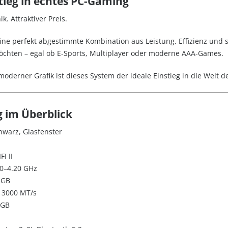
tieg in echtes PC-Gaming
. Attraktiver Preis.
ne perfekt abgestimmte Kombination aus Leistung, Effizienz und s
 möchten – egal ob E-Sports, Multiplayer oder moderne AAA-Games.
oderner Grafik ist dieses System der ideale Einstieg in die Welt 
 im Überblick
warz, Glasfenster
I II
60–4.20 GHz
RGB
 3000 MT/s
8GB