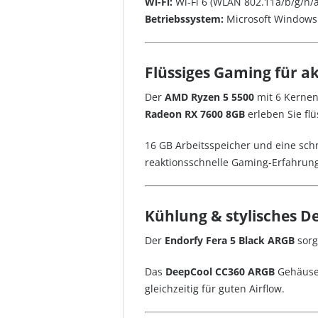
Wi-Fi:
Wi-Fi 6 (WLAN 802.11a/b/g/n/ac
Betriebssystem:
Microsoft Windows
Flüssiges Gaming für akt
Der
AMD Ryzen 5 5500
mit 6 Kernen
Radeon RX 7600 8GB
erleben Sie flü
16 GB Arbeitsspeicher und eine sch
reaktionsschnelle Gaming-Erfahrung
Kühlung & stylisches D
Der
Endorfy Fera 5 Black ARGB
sorg
Das
DeepCool CC360 ARGB
Gehäuse 
gleichzeitig für guten Airflow.