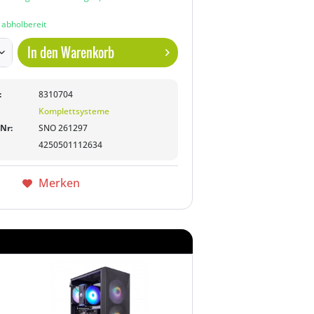
n abholbereit
In den
Warenkorb
:
8310704
Komplettsysteme
-Nr:
SNO 261297
4250501112634
Merken