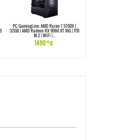
PC GamingLine: AMD Ryzen 7 5700X |
PC GamingLine: AMD Ryzen 5 
TB
32GB | AMD Radeon RX 9060 XT 16G | 1TB
16GB | NVIDIA GeForce RTX 50
M.2 | WiFi |...
500GB M.2 | WiFi...
1490
€
1299
€
00
00