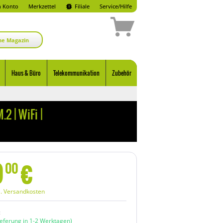
 Konto
Merkzettel
Filiale
Service/Hilfe
ne Magazin
Haus & Büro
Telekommunikation
Zubehör
2 | WiFi |
9
€
00
l. Versandkosten
:
ieferung in 1-2 Werktagen)