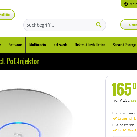
Mein
Hotline
Onli
e
Software
Multimedia
Netzwerk
Elektro & Installation
Server & Storage
l. PoE-Injektor
165
0
inkl. MwSt.
zzg
Onlineversand
Lagernd (Li
Filialbestand:
In 3-5 Werk