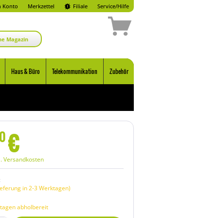
 Konto
Merkzettel
Filiale
Service/Hilfe
ne Magazin
Haus & Büro
Telekommunikation
Zubehör
€
0
l. Versandkosten
:
eferung in 2-3 Werktagen)
tagen abholbereit