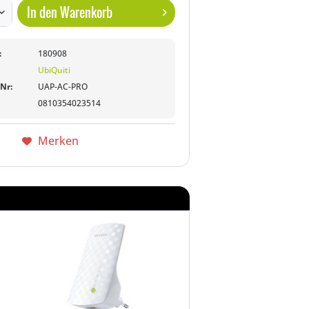
In den
Warenkorb
:
180908
UbiQuiti
-Nr:
UAP-AC-PRO
0810354023514
Merken