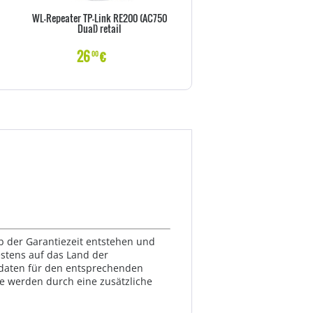
WL-Repeater TP-Link RE200 (AC750
LevelOne Switch 5x GE GSW
Dual) retail
Kunststoff
26
€
25
€
00
00
lb der Garantiezeit entstehen und
estens auf das Land der
ktdaten für den entsprechenden
te werden durch eine zusätzliche