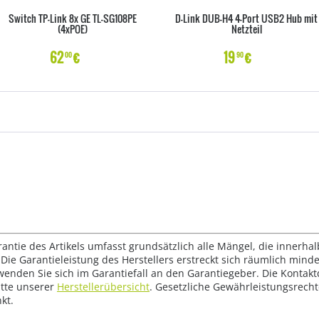
Switch TP-Link 8x GE TL-SG108PE
D-Link DUB-H4 4-Port USB2 Hub mit
(4xPOE)
Netzteil
62
€
19
€
00
90
rantie des Artikels umfasst grundsätzlich alle Mängel, die innerha
Die Garantieleistung des Herstellers erstreckt sich räumlich mind
wenden Sie sich im Garantiefall an den Garantiegeber. Die Konta
tte unserer
Herstellerübersicht
. Gesetzliche Gewährleistungsrech
kt.