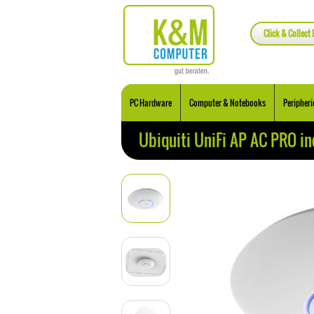
Click & Collect 
PC Hardware
Computer & Notebooks
Peripheri
Ubiquiti UniFi AP AC PRO inc