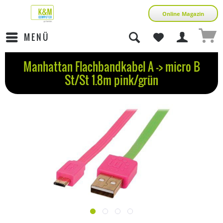
Online Magazin
MENÜ
Manhattan Flachbandkabel A -> micro B
St/St 1.8m pink/grün