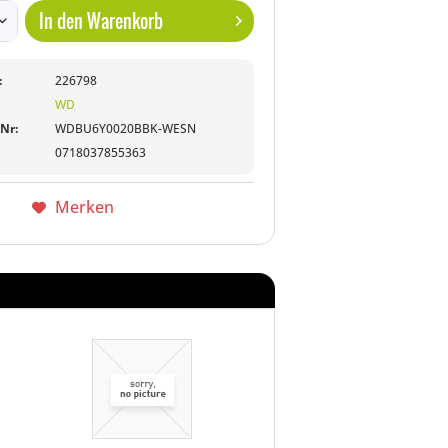
In den
Warenkorb
:
226798
WD
-Nr:
WDBU6Y0020BBK-WESN
0718037855363
Merken