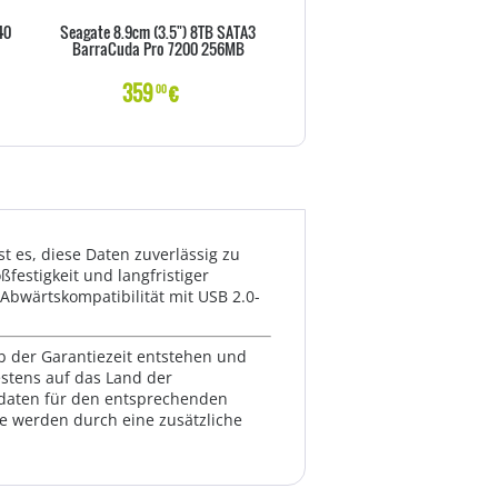
40
Seagate 8.9cm (3.5") 8TB SATA3
SSD 512GB WD Black M.2 (2280
BarraCuda Pro 7200 256MB
intern bulk
359
€
206
€
00
00
 es, diese Daten zuverlässig zu
festigkeit und langfristiger
 Abwärtskompatibilität mit USB 2.0-
lb der Garantiezeit entstehen und
estens auf das Land der
ktdaten für den entsprechenden
te werden durch eine zusätzliche