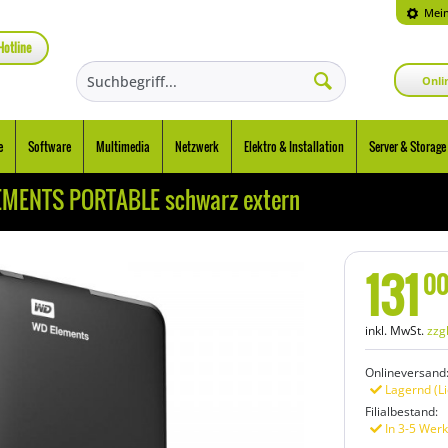
Mein
Hotline
Onli
e
Software
Multimedia
Netzwerk
Elektro & Installation
Server & Storage
EMENTS PORTABLE schwarz extern
131
0
inkl. MwSt.
zzg
Onlineversand
Lagernd (Li
Filialbestand:
In 3-5 Werk