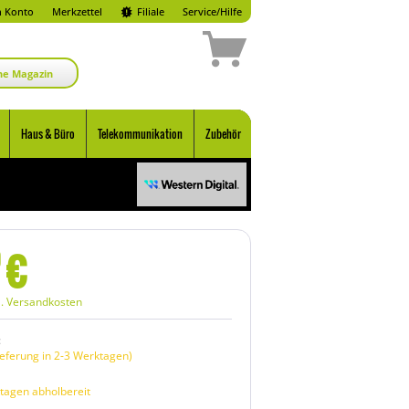
 Konto
Merkzettel
Filiale
Service/Hilfe
ne Magazin
Haus & Büro
Telekommunikation
Zubehör
€
0
l. Versandkosten
:
eferung in 2-3 Werktagen)
tagen abholbereit