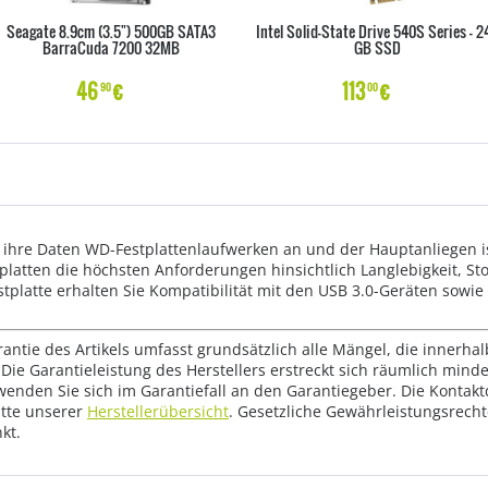
Seagate 8.9cm (3.5") 500GB SATA3
Intel Solid-State Drive 540S Series - 2
BarraCuda 7200 32MB
GB SSD
46
€
113
€
90
00
ihre Daten WD-Festplattenlaufwerken an und der Hauptanliegen ist
platten die höchsten Anforderungen hinsichtlich Langlebigkeit, Stoß
stplatte erhalten Sie Kompatibilität mit den USB 3.0-Geräten sowie
rantie des Artikels umfasst grundsätzlich alle Mängel, die innerha
Die Garantieleistung des Herstellers erstreckt sich räumlich mind
wenden Sie sich im Garantiefall an den Garantiegeber. Die Konta
tte unserer
Herstellerübersicht
. Gesetzliche Gewährleistungsrech
kt.