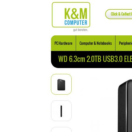
Click & Collect 
PC Hardware
Computer & Notebooks
Peripheri
WD 6.3cm 2.0TB USB3.0 EL