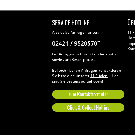
SERVICE HOTLINE
ÜB
Aftersales Anfragen unter:
11 F
Har
02421 / 9520570
**
Imp
Kon
Für Anliegen zu Ihrem Kundenkonto
sowie zum Bestellprozess.
Bei technischen Anfragen kontaktieren
Sie bitte eine unserer
11 Filialen
- Hier
sind Sie bestens aufgehoben!
zum Kontaktformular
Click & Collect Hotline