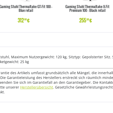
Gaming Stuhl Thermaltake GT-Fit 100 -
Gaming Stuhl Thermaltake X-Fit
Blue retail
Premium 100 - Black retail
312
€
255
€
00
00
stuhl, Maximum Nutzergewicht: 120 kg, Sitztyp: Gepolsterter Sitz. 
aketgewicht: 25 kg
rantie des Artikels umfasst grundsätzlich alle Mängel, die innerha
Die Garantieleistung des Herstellers erstreckt sich räumlich mind
wenden Sie sich im Garantiefall an den Garantiegeber. Die Konta
tte unserer
Herstellerübersicht
. Gesetzliche Gewährleistungsrech
kt.