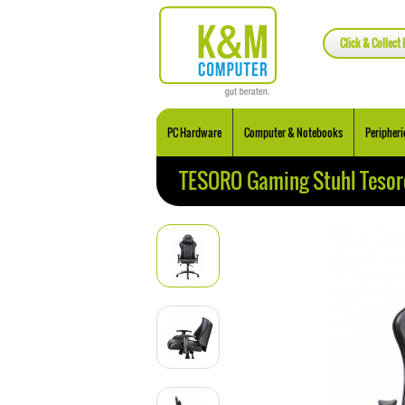
Click & Collect 
PC Hardware
Computer & Notebooks
Peripheri
TESORO Gaming Stuhl Tesor