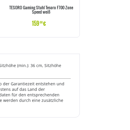
TESORO Gaming Stuhl Tesoro F700 Zone
TESORO Gaming Stuhl Tesoro F
Speed weiß
Speed rot
159
€
159
€
00
00
Sitzhöhe (min.): 36 cm, Sitzhöhe
lb der Garantiezeit entstehen und
estens auf das Land der
ktdaten für den entsprechenden
te werden durch eine zusätzliche