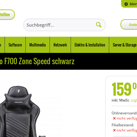
Mein
Hotline
Onli
e
Software
Multimedia
Netzwerk
Elektro & Installation
Server & Storage
o F700 Zone Speed schwarz
159
0
inkl. MwSt.
zzg
Onlineversand
nicht verfü
Filialbestand:
nicht verfü