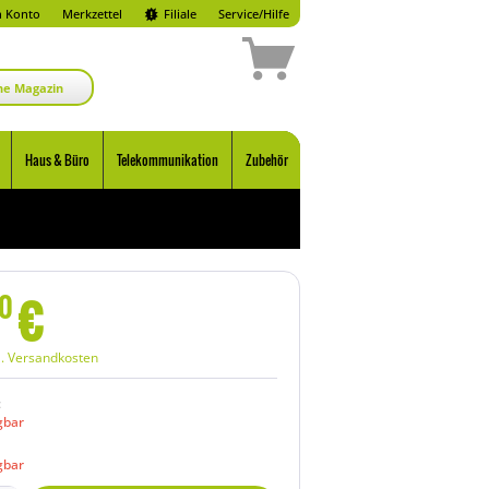
 Konto
Merkzettel
Filiale
Service/Hilfe
ne Magazin
Haus & Büro
Telekommunikation
Zubehör
€
0
l. Versandkosten
:
gbar
gbar