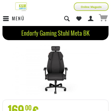
Online Magazin
MENÜ
Endorfy Gaming Stuhl Meta BK
169
€
00