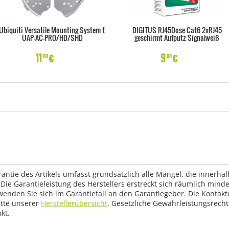
Ubiquiti Versatile Mounting System f.
DIGITUS RJ45Dose Cat6 2xRJ45
UAP-AC-PRO/HD/SHD
geschirmt Aufputz Signalweiß
11
€
9
€
00
00
rantie des Artikels umfasst grundsätzlich alle Mängel, die innerha
Die Garantieleistung des Herstellers erstreckt sich räumlich mind
wenden Sie sich im Garantiefall an den Garantiegeber. Die Konta
tte unserer
Herstellerübersicht
. Gesetzliche Gewährleistungsrech
kt.