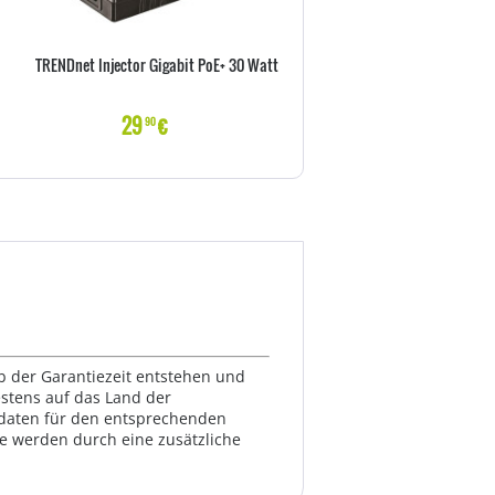
TRENDnet Injector Gigabit PoE+ 30 Watt
Equip RJ45 Dose 1xRJ45 Aufpu
Polybeutel
29
€
6
€
90
00
lb der Garantiezeit entstehen und
estens auf das Land der
ktdaten für den entsprechenden
te werden durch eine zusätzliche