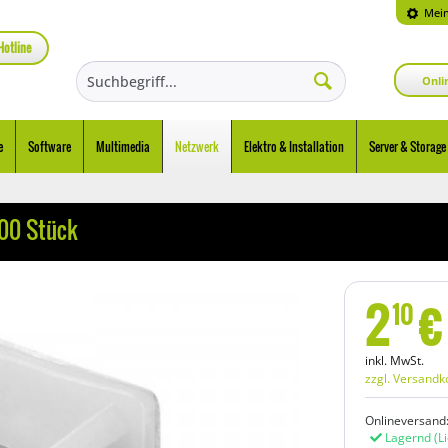
Mein
Hotline
Onli
e
Software
Multimedia
Netzwerk
Elektro & Installation
Server & Storage
100 Stück
2
€
10
inkl. MwSt.
zzgl. Versandk
Onlineversand
Lagernd
(L