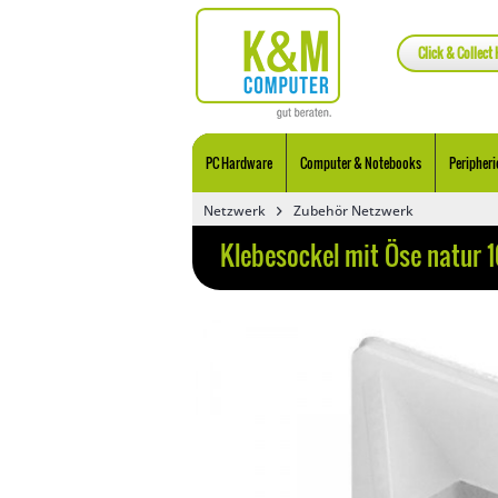
Click & Collect 
PC Hardware
Computer & Notebooks
Peripheri
Netzwerk
Zubehör Netzwerk
Klebesockel mit Öse natur 