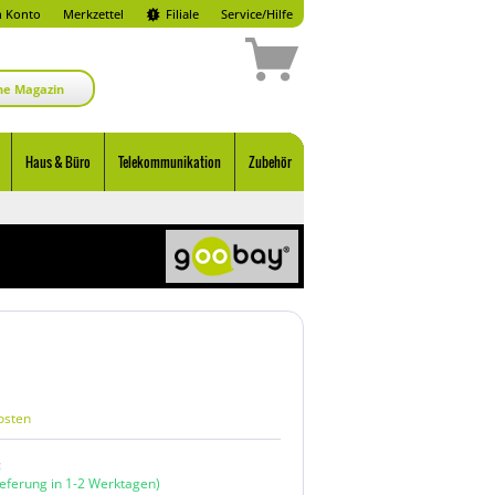
 Konto
Merkzettel
Filiale
Service/Hilfe
ne Magazin
Haus & Büro
Telekommunikation
Zubehör
osten
:
ieferung in 1-2 Werktagen)