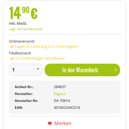
14
€
90
inkl. MwSt.
zzgl. Versandkosten
Onlineversand:
Lagernd (Lieferung in 2-3 Werktagen)
Filialbestand:
In 3-5 Werktagen abholbereit
In den
Warenkorb
Artikel-Nr.:
284837
Hersteller:
Digitus
Hersteller-Nr:
DA-70614
EAN:
4016032443216
Merken