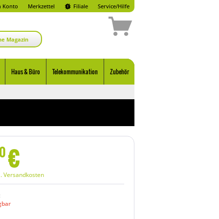
 Konto
Merkzettel
Filiale
Service/Hilfe
ne Magazin
Haus & Büro
Telekommunikation
Zubehör
€
0
l. Versandkosten
:
gbar