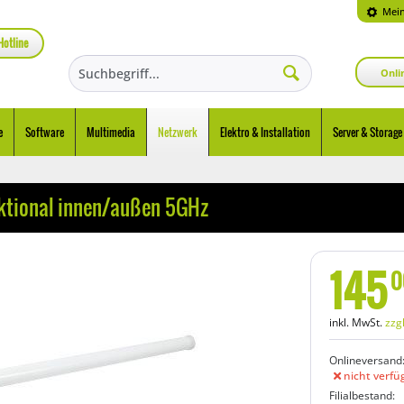
Mein
Hotline
Onli
e
Software
Multimedia
Netzwerk
Elektro & Installation
Server & Storage
ektional innen/außen 5GHz
145
0
inkl. MwSt.
zzg
Onlineversand
nicht verfü
Filialbestand: