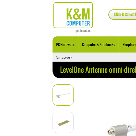
Click & Collect 
PC Hardware
Computer & Notebooks
Peripheri
Netzwerk
LevelOne Antenne omni-dir