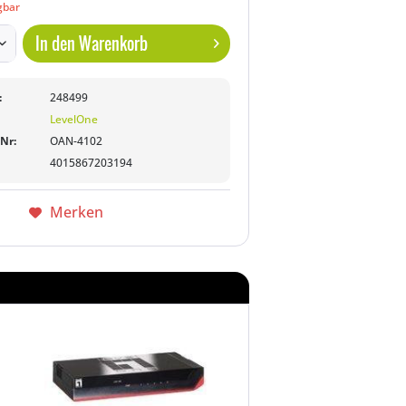
gbar
In den
Warenkorb
:
248499
LevelOne
-Nr:
OAN-4102
4015867203194
Merken