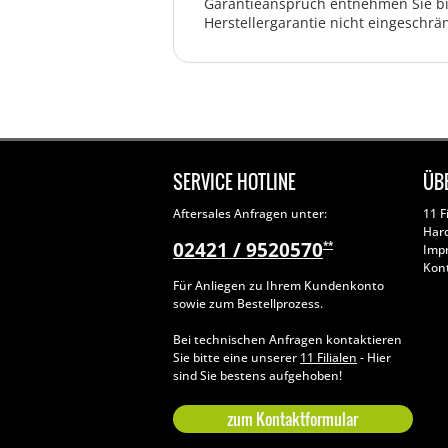
Garantieanspruch entnehmen Sie bi
Herstellergarantie nicht eingeschrän
SERVICE HOTLINE
ÜB
Aftersales Anfragen unter:
11 F
Har
02421 / 9520570
**
Imp
Kon
Für Anliegen zu Ihrem Kundenkonto
sowie zum Bestellprozess.
Bei technischen Anfragen kontaktieren
Sie bitte eine unserer
11 Filialen
- Hier
sind Sie bestens aufgehoben!
zum Kontaktformular