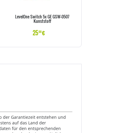
LevelOne Switch 5x GE GSW-0507
USB-Hub TP-Link 7x USB 3.0 U
Kunststoff
NT 12v/2,5A retail
25
€
32
€
00
00
lb der Garantiezeit entstehen und
estens auf das Land der
ktdaten für den entsprechenden