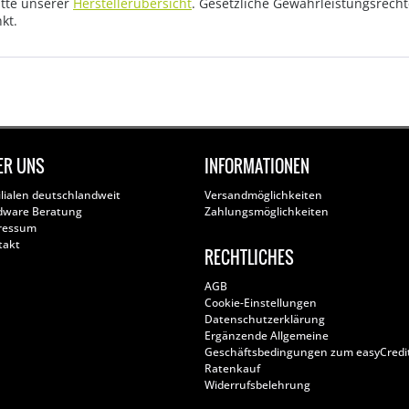
tte unserer
Herstellerübersicht
. Gesetzliche Gewährleistungsrech
kt.
ER UNS
INFORMATIONEN
ilialen deutschlandweit
Versandmöglichkeiten
dware Beratung
Zahlungsmöglichkeiten
ressum
takt
RECHTLICHES
AGB
Cookie-Einstellungen
Datenschutzerklärung
Ergänzende Allgemeine
Geschäftsbedingungen zum easyCredi
Ratenkauf
Widerrufsbelehrung