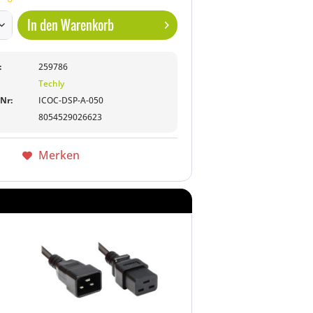
In den
Warenkorb
:
259786
Techly
-Nr:
ICOC-DSP-A-050
8054529026623
Merken