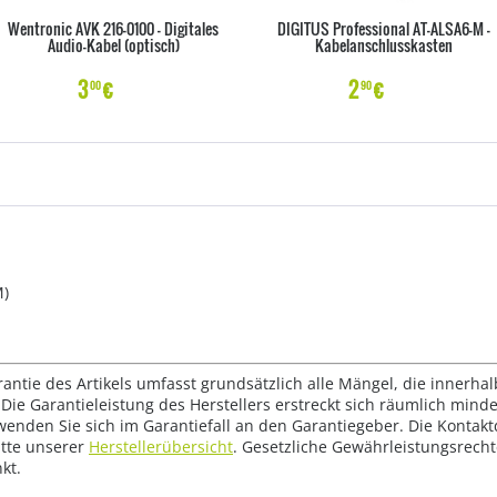
Wentronic AVK 216-0100 - Digitales
DIGITUS Professional AT-ALSA6-M -
Audio-Kabel (optisch)
Kabelanschlusskasten
3
€
2
€
00
90
M)
rantie des Artikels umfasst grundsätzlich alle Mängel, die innerha
Die Garantieleistung des Herstellers erstreckt sich räumlich mind
wenden Sie sich im Garantiefall an den Garantiegeber. Die Konta
tte unserer
Herstellerübersicht
. Gesetzliche Gewährleistungsrech
kt.