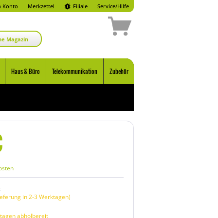
 Konto
Merkzettel
Filiale
Service/Hilfe
ne Magazin
Haus & Büro
Telekommunikation
Zubehör
€
osten
:
eferung in 2-3 Werktagen)
tagen abholbereit