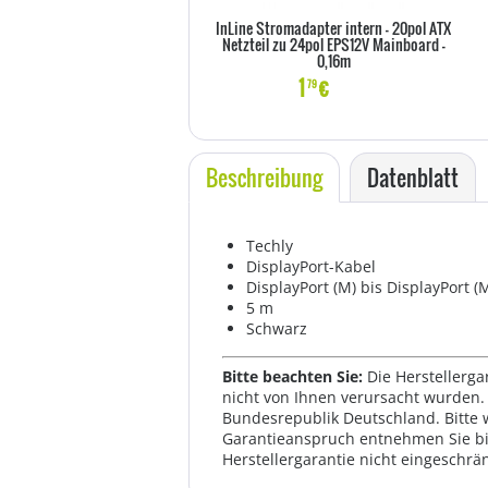
InLine Stromadapter intern - 20pol ATX
Netzteil zu 24pol EPS12V Mainboard -
0,16m
1
€
79
Beschreibung
Datenblatt
Techly
DisplayPort-Kabel
DisplayPort (M) bis DisplayPort (
5 m
Schwarz
Bitte beachten Sie:
Die Herstellerga
nicht von Ihnen verursacht wurden. 
Bundesrepublik Deutschland. Bitte 
Garantieanspruch entnehmen Sie bi
Herstellergarantie nicht eingeschrän