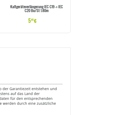
Kaltgeräteverlängerung IEC C19 -> IEC
Goobay NK 100 S-100 1m sc
C20 Bu/St 1.80m
Netzkabel AC Buchse> - Kab
Strom/Netzteil
5
€
6
€
95
99
lb der Garantiezeit entstehen und
estens auf das Land der
ktdaten für den entsprechenden
te werden durch eine zusätzliche