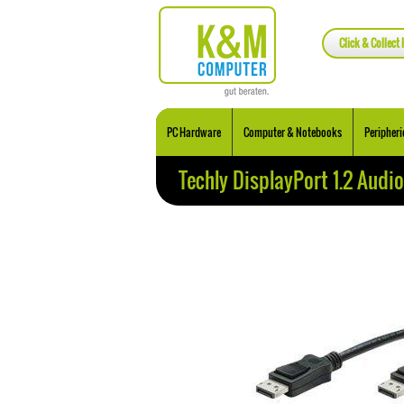
Click & Collect 
PC Hardware
Computer & Notebooks
Peripheri
Techly DisplayPort 1.2 Aud