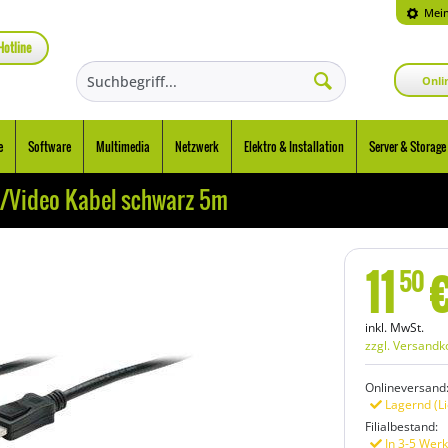
Mein
Hotline
Onli
e
Software
Multimedia
Netzwerk
Elektro & Installation
Server & Storage
io/Video Kabel schwarz 5m
11
50
inkl. MwSt.
zzgl. Versandk
Onlineversand
Lagernd (Li
Filialbestand:
In 3-5 Werk