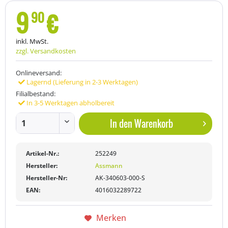
9
€
90
inkl. MwSt.
zzgl. Versandkosten
Onlineversand:
Lagernd (Lieferung in 2-3 Werktagen)
Filialbestand:
In 3-5 Werktagen abholbereit
In den
Warenkorb
Artikel-Nr.:
252249
Hersteller:
Assmann
Hersteller-Nr:
AK-340603-000-S
EAN:
4016032289722
Merken