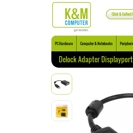
Click & Collect 
PC Hardware
Computer & Notebooks
Peripheri
Delock Adapter Displayport 