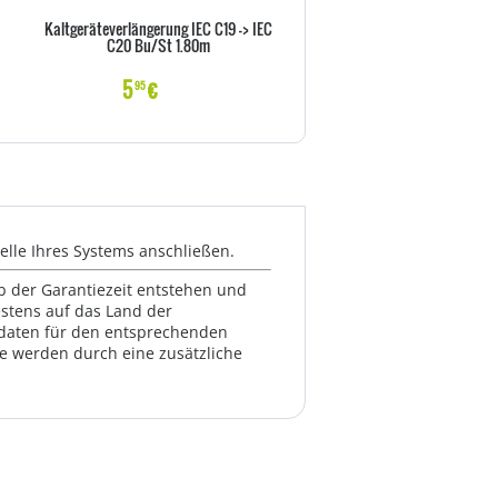
Kaltgeräteverlängerung IEC C19 -> IEC
Goobay NK 100 S-100 1m sc
C20 Bu/St 1.80m
Netzkabel AC Buchse> - Kab
Strom/Netzteil
5
€
6
€
95
99
telle Ihres Systems anschließen.
lb der Garantiezeit entstehen und
estens auf das Land der
ktdaten für den entsprechenden
te werden durch eine zusätzliche