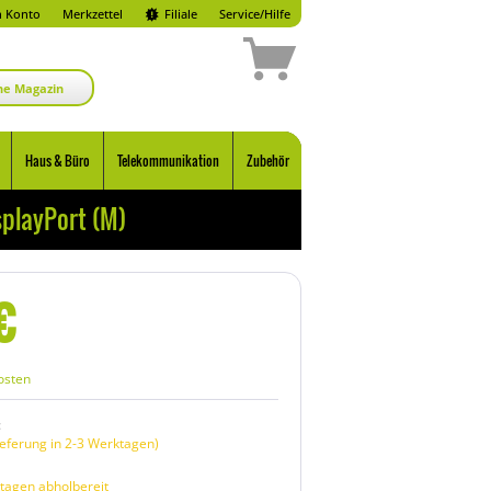
 Konto
Merkzettel
Filiale
Service/Hilfe
ne Magazin
Haus & Büro
Telekommunikation
Zubehör
splayPort (M)
€
osten
:
eferung in 2-3 Werktagen)
tagen abholbereit