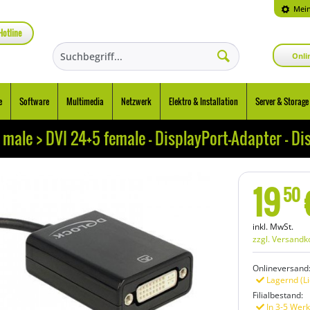
Mein
Hotline
Onli
e
Software
Multimedia
Netzwerk
Elektro & Installation
Server & Storage
male > DVI 24+5 female - DisplayPort-Adapter - Di
19
50
inkl. MwSt.
zzgl. Versandk
Onlineversand
Lagernd (Li
Filialbestand:
In 3-5 Werk