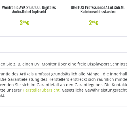
Wentronic AVK 216-0100 - Digitales
DIGITUS Professional AT-ALSA6-M -
Audio-Kabel (optisch)
Kabelanschlusskasten
3
€
2
€
00
90
n Sie z. B. einen DVI Monitor über eine freie Displayport Schnitts
rantie des Artikels umfasst grundsätzlich alle Mängel, die innerha
Die Garantieleistung des Herstellers erstreckt sich räumlich mind
wenden Sie sich im Garantiefall an den Garantiegeber. Die Konta
tte unserer
Herstellerübersicht
. Gesetzliche Gewährleistungsrech
kt.