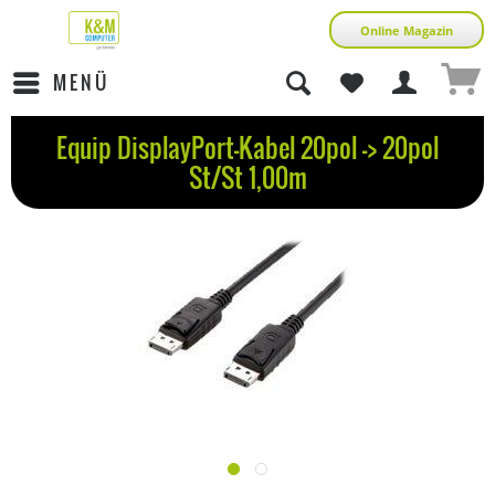
Online Magazin
MENÜ
Equip DisplayPort-Kabel 20pol -> 20pol
St/St 1,00m