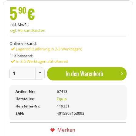
5
€
90
inkl. MwSt.
zzgl. Versandkosten
Onlineversand:
Lagernd (Lieferung in 2-3 Werktagen)
Filialbestand:
In 3-5 Werktagen abholbereit
In den
Warenkorb
Artikel-Nr.:
67413
Hersteller:
Equip
Hersteller-Nr:
119331
EAN:
4015867153093
Merken