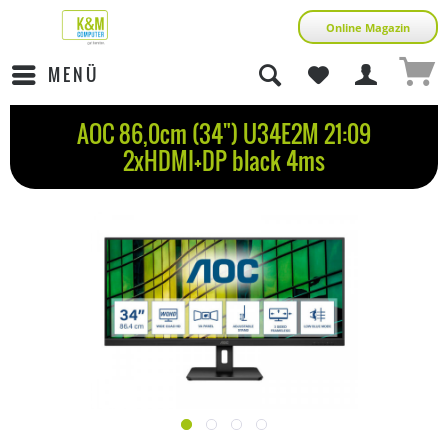
Online Magazin
MENÜ
AOC 86,0cm (34") U34E2M 21:09
2xHDMI+DP black 4ms