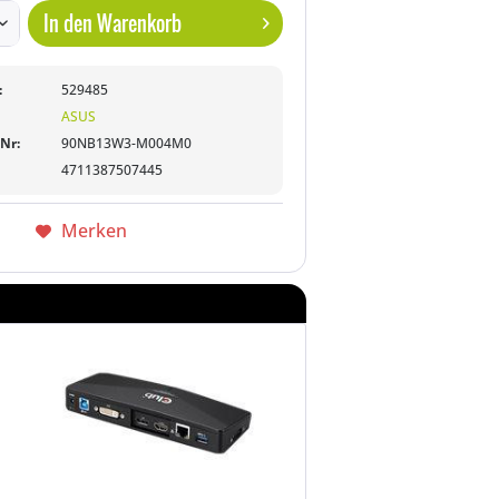
In den
Warenkorb
:
529485
ASUS
-Nr:
90NB13W3-M004M0
4711387507445
Merken