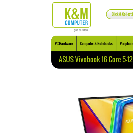
Click & Collect 
PC Hardware
Computer & Notebooks
Peripheri
ASUS Vivobook 16 Core 5-12