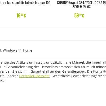
ltron tap stand für Tablets bis max 10.1
CHERRY Keypad G84-4700LUCDE-2 M
USB schwarz
16
€
59
€
90
50
AN, Windows 11 Home
rantie des Artikels umfasst grundsätzlich alle Mängel, die innerha
Die Garantieleistung des Herstellers erstreckt sich räumlich mind
wenden Sie sich im Garantiefall an den Garantiegeber. Die Konta
tte unserer
Herstellerübersicht
. Gesetzliche Gewährleistungsrech
kt.