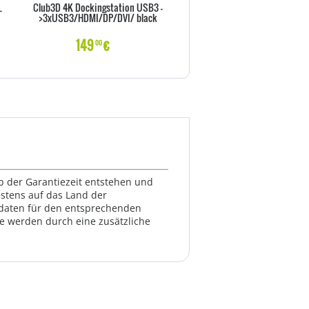
L
Club3D 4K Dockingstation USB3 -
Club3D 4K Dockingst.60Hz 
>3xUSB3/HDMI/DP/DVI/ black
>6xUSB3/2xDP/LAN/Audio
149
€
179
€
00
00
lb der Garantiezeit entstehen und
estens auf das Land der
ktdaten für den entsprechenden
te werden durch eine zusätzliche