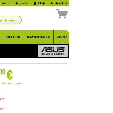
 Konto
Merkzettel
Filiale
Service/Hilfe
ne Magazin
Haus & Büro
Telekommunikation
Zubehör
€
00
l. Versandkosten
:
gbar
gbar