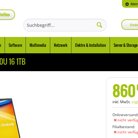
Mein
Hotline
Onli
e
Software
Multimedia
Netzwerk
Elektro & Installation
Server & Storage
0U 16 1TB
860
inkl. MwSt.
zzg
Onlineversand
nicht verfü
Filialbestand:
nicht verfü