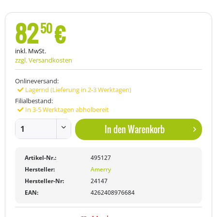
82
€
50
inkl. MwSt.
zzgl. Versandkosten
Onlineversand:
Lagernd (Lieferung in 2-3 Werktagen)
Filialbestand:
In 3-5 Werktagen abholbereit
In den
Warenkorb
Artikel-Nr.:
495127
Hersteller:
Amerry
Hersteller-Nr:
24147
EAN:
4262408976684