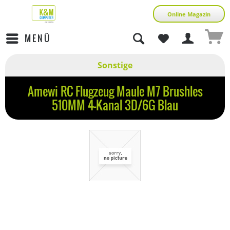
Online Magazin
MENÜ
Sonstige
Amewi RC Flugzeug Maule M7 Brushles
510MM 4-Kanal 3D/6G Blau