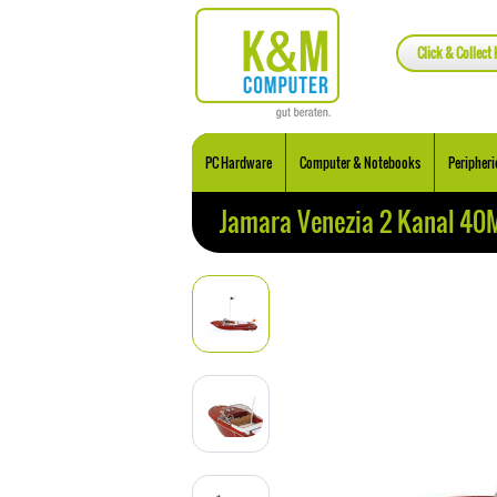
Click & Collect 
PC Hardware
Computer & Notebooks
Peripheri
Jamara Venezia 2 Kanal 40M