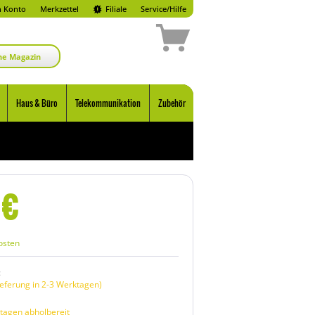
 Konto
Merkzettel
Filiale
Service/Hilfe
ne Magazin
Haus & Büro
Telekommunikation
Zubehör
€
osten
:
eferung in 2-3 Werktagen)
tagen abholbereit