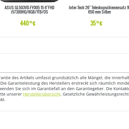
ASUS GL503VD-FY005 15 6"FHD
Inter-Tech 26" Teleskopschienensatz 1
i57300HQ/8GB/1TB/OS
650 mm Silber
440
€
35
€
00
50
rantie des Artikels umfasst grundsätzlich alle Mängel, die innerha
Die Garantieleistung des Herstellers erstreckt sich räumlich mind
wenden Sie sich im Garantiefall an den Garantiegeber. Die Konta
tte unserer
Herstellerübersicht
. Gesetzliche Gewährleistungsrech
kt.