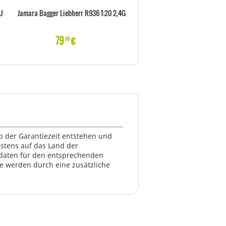
U
Jamara Bagger Liebherr R936 1:20 2,4G
Thermobinder Peach A
79
€
30
€
00
00
lb der Garantiezeit entstehen und
estens auf das Land der
ktdaten für den entsprechenden
te werden durch eine zusätzliche