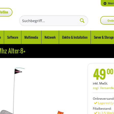
Mein
Hotline
Onli
e
Software
Multimedia
Netzwerk
Elektro & Installation
Server & Storage
hz Alter:8+
49
00
inkl. MwSt.
zzgl. Versandk
Onlineversand
Lagernd (Li
Filialbestand:
In 3-5 Werk