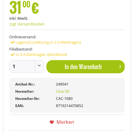
31
€
00
inkl. MwSt.
zzgl. Versandkosten
Onlineversand:
Lagernd (Lieferung in 2-3 Werktagen)
Filialbestand:
In 3-5 Werktagen abholbereit
In den
Warenkorb
Artikel-Nr.:
249041
Hersteller:
Club 3D
Hersteller-Nr:
CAC-1080
EAN:
8719214470852
Merken