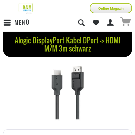
Online Magazin
MENÜ
Alogic DisplayPort Kabel DPort -> HDMI
M/M 3m schwarz