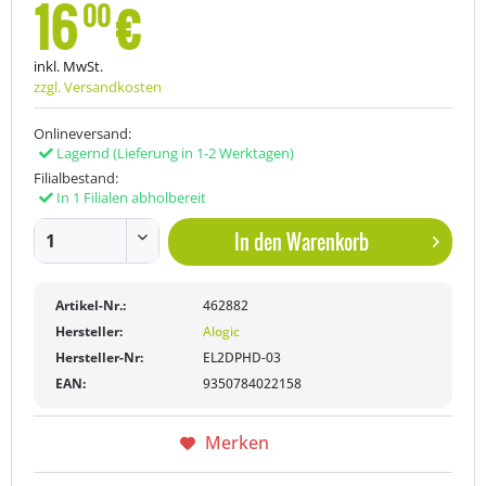
16
€
00
inkl. MwSt.
zzgl. Versandkosten
Onlineversand:
Lagernd
(Lieferung in 1-2 Werktagen)
Filialbestand:
In 1 Filialen abholbereit
In den
Warenkorb
Artikel-Nr.:
462882
Hersteller:
Alogic
Hersteller-Nr:
EL2DPHD-03
EAN:
9350784022158
Merken