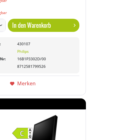
gbar
gbar
In den
Warenkorb
:
430107
Philips
-Nr:
16B1P3302D/00
8712581799526
Merken