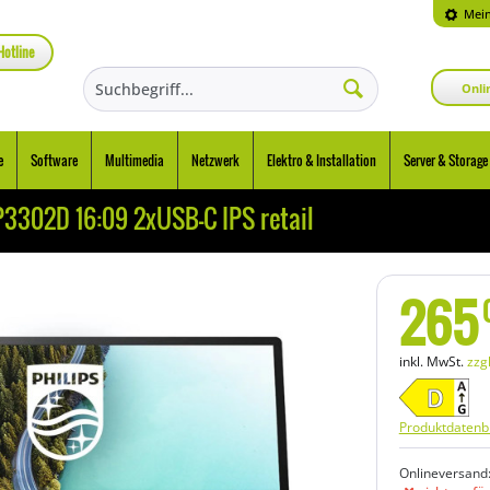
Mein
Hotline
Onli
e
Software
Multimedia
Netzwerk
Elektro & Installation
Server & Storage
P3302D 16:09 2xUSB-C IPS retail
265
inkl. MwSt.
zzg
Produktdatenbl
Onlineversand