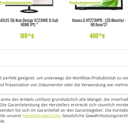
Produktdatenblatt
Produktdatenblatt
ASUS 58,4cm Design VZ239HE D-Sub
Hanns.G HT273HPB - LED-Monitor -
HDMI IPS *
68.6cm/27
169
€
400
€
00
00
nd perfekt geeignet, um unterwegs die Workflow-Produktivität zu ve
und Präsentation von Dokumenten oder die Verwendung von mehre
rantie des Artikels umfasst grundsätzlich alle Mängel, die innerha
Die Garantieleistung des Herstellers erstreckt sich räumlich mind
wenden Sie sich im Garantiefall an den Garantiegeber. Die Konta
tte unserer
Herstellerübersicht
. Gesetzliche Gewährleistungsrech
kt.