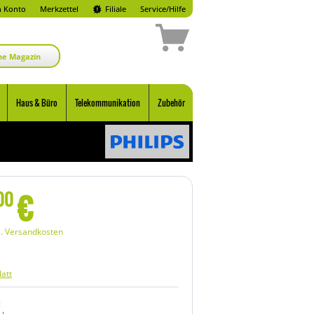
 Konto
Merkzettel
Filiale
Service/Hilfe
ne Magazin
Haus & Büro
Telekommunikation
Zubehör
€
00
l. Versandkosten
att
: