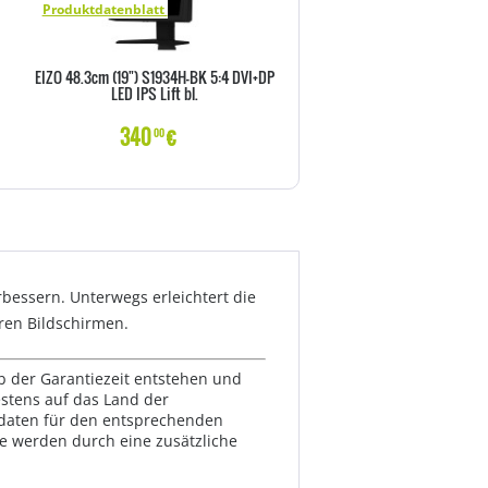
Produktdatenblatt
Produktdatenblatt
EIZO 48.3cm (19") S1934H-BK 5:4 DVI+DP
EIZO 48.3cm (19") S1934H-GY 5
LED IPS Lift bl.
LED IPS Lift bl.
340
€
339
€
00
00
rbessern. Unterwegs erleichtert die
ren Bildschirmen.
lb der Garantiezeit entstehen und
estens auf das Land der
ktdaten für den entsprechenden
te werden durch eine zusätzliche