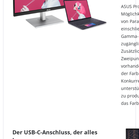
ASUS Pro
Möglichk
von Para
einschli
Gamma-Ei
zugängli
Zusätzli
Zweipun
vorhande
der Farb
Konkurre
unterstü
zu produ
das Farb
Der USB-C-Anschluss, der alles