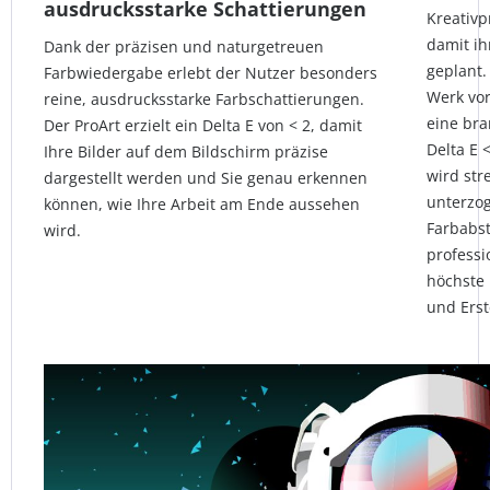
ausdrucksstarke Schattierungen
Kreativp
damit i
Dank der präzisen und naturgetreuen
geplant.
Farbwiedergabe erlebt der Nutzer besonders
Werk vor
reine, ausdrucksstarke Farbschattierungen.
eine br
Der ProArt erzielt ein Delta E von < 2, damit
Delta E 
Ihre Bilder auf dem Bildschirm präzise
wird str
dargestellt werden und Sie genau erkennen
unterzo
können, wie Ihre Arbeit am Ende aussehen
Farbabst
wird.
professi
höchste 
und Erst