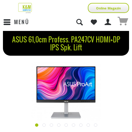
Online Magazin
MENÜ
ASUS 61,0cm Profess. PA247CV HDMI+DP
IPS Spk. Lift