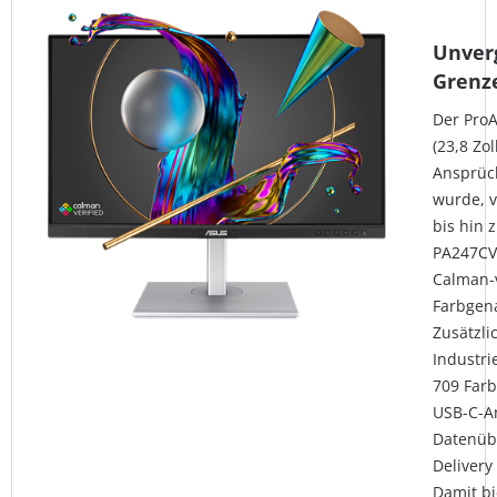
Unverg
Grenze
Der ProA
(23,8 Zol
Ansprüch
wurde, v
bis hin 
PA247CV 
Calman-v
Farbgena
Zusätzli
Industri
709 Farb
USB-C-An
Datenüb
Delivery
Damit bi