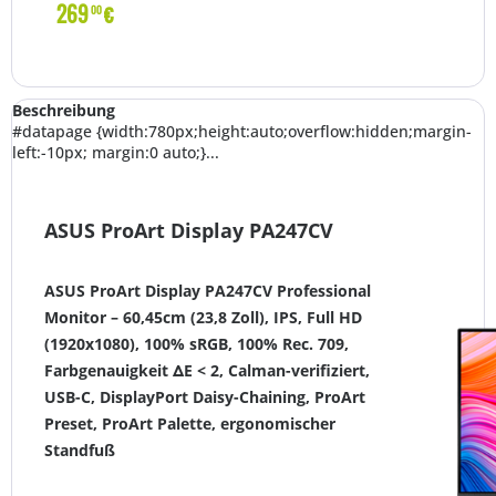
269
€
00
Beschreibung
#datapage {width:780px;height:auto;overflow:hidden;margin-
left:-10px; margin:0 auto;}...
ASUS ProArt Display PA247CV
ASUS ProArt Display PA247CV Professional
Monitor – 60,45cm (23,8 Zoll), IPS, Full HD
(1920x1080), 100% sRGB, 100% Rec. 709,
Farbgenauigkeit ΔE < 2, Calman-verifiziert,
USB-C, DisplayPort Daisy-Chaining, ProArt
Preset, ProArt Palette, ergonomischer
Standfuß