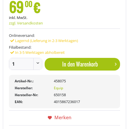
69
€
00
inkl. MwSt.
zzgl. Versandkosten
Onlineversand:
Lagernd (Lieferung in 2-3 Werktagen)
Filialbestand:
In 3-5 Werktagen abholbereit
In den
Warenkorb
Artikel-Nr.:
458075
Hersteller:
Equip
Hersteller-Nr:
650158
EAN:
4015867236017
Merken