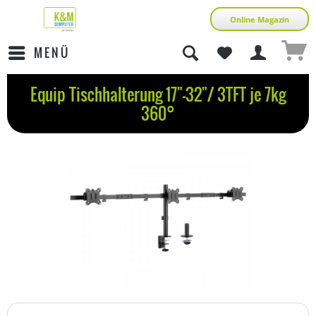
Online Magazin
MENÜ
Equip Tischhalterung 17"-32"/ 3TFT je 7kg
360°