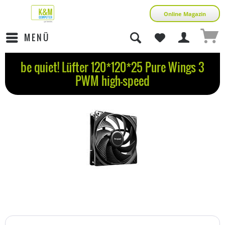
Online Magazin
MENÜ
be quiet! Lüfter 120*120*25 Pure Wings 3
PWM high-speed