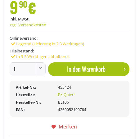
9
€
90
inkl. MwSt.
zzgl. Versandkosten
Onlineversand:
Lagernd (Lieferung in 2-3 Werktagen)
Filialbestand:
In 3-5 Werktagen abholbereit
In den
Warenkorb
Artikel-Nr.:
455424
Hersteller:
Be Quiet!
Hersteller-Nr:
BL106
EAN:
4260052190784
Merken