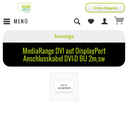
Online Magazin
MENÜ
Sonstige
MediaRange DVI auf DisplayPort
Anschlusskabel DVI-D BU 2m,sw