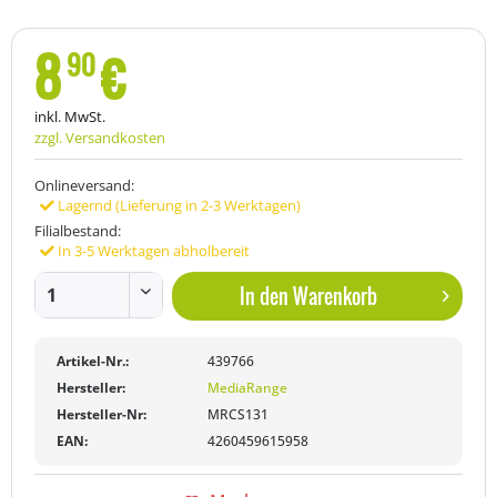
8
€
90
inkl. MwSt.
zzgl. Versandkosten
Onlineversand:
Lagernd (Lieferung in 2-3 Werktagen)
Filialbestand:
In 3-5 Werktagen abholbereit
In den
Warenkorb
Artikel-Nr.:
439766
Hersteller:
MediaRange
Hersteller-Nr:
MRCS131
EAN:
4260459615958